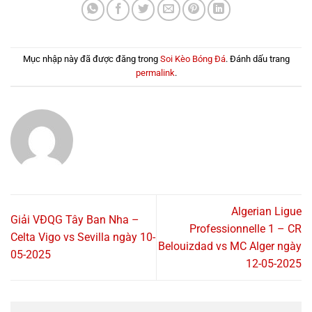
Mục nhập này đã được đăng trong
Soi Kèo Bóng Đá
. Đánh dấu trang
permalink
.
Algerian Ligue
Giải VĐQG Tây Ban Nha –
Professionnelle 1 – CR
Celta Vigo vs Sevilla ngày 10-
Belouizdad vs MC Alger ngày
05-2025
12-05-2025