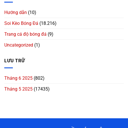
Hướng dẫn
(10)
Soi Kèo Bóng Đá
(18.216)
Trang cá độ bóng đá
(9)
Uncategorized
(1)
LƯU TRỮ
Tháng 6 2025
(802)
Tháng 5 2025
(17435)