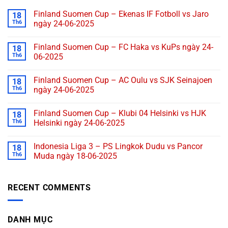
Finland Suomen Cup – Ekenas IF Fotboll vs Jaro
18
Th6
ngày 24-06-2025
Finland Suomen Cup – FC Haka vs KuPs ngày 24-
18
Th6
06-2025
Finland Suomen Cup – AC Oulu vs SJK Seinajoen
18
Th6
ngày 24-06-2025
Finland Suomen Cup – Klubi 04 Helsinki vs HJK
18
Th6
Helsinki ngày 24-06-2025
Indonesia Liga 3 – PS Lingkok Dudu vs Pancor
18
Th6
Muda ngày 18-06-2025
RECENT COMMENTS
DANH MỤC