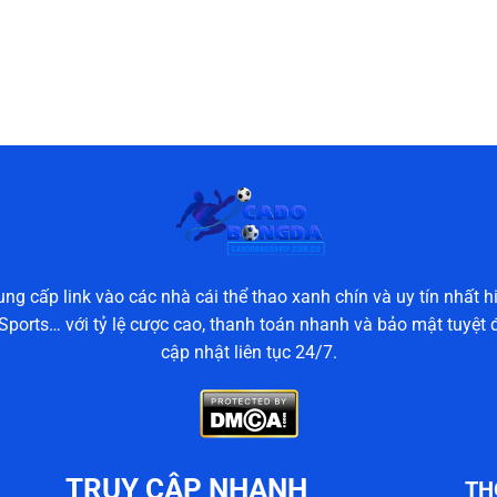
 cấp link vào các nhà cái thể thao xanh chín và uy tín nhất hi
 eSports… với tỷ lệ cược cao, thanh toán nhanh và bảo mật tuyệt
cập nhật liên tục 24/7.
TRUY CẬP NHANH
TH