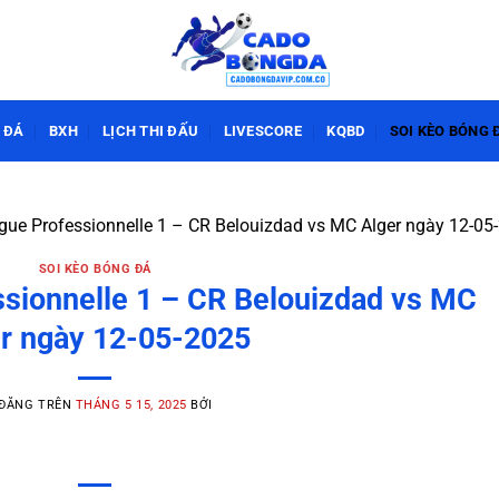
 ĐÁ
BXH
LỊCH THI ĐẤU
LIVESCORE
KQBD
SOI KÈO BÓNG 
igue Professionnelle 1 – CR Belouizdad vs MC Alger ngày 12-05
SOI KÈO BÓNG ĐÁ
ssionnelle 1 – CR Belouizdad vs MC
r ngày 12-05-2025
 ĐĂNG TRÊN
THÁNG 5 15, 2025
BỞI