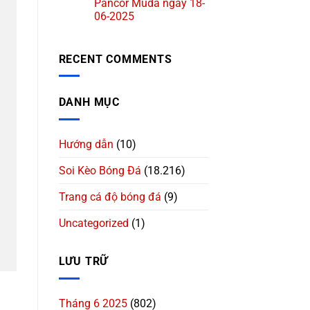
Pancor Muda ngày 18-
06-2025
RECENT COMMENTS
DANH MỤC
Hướng dẫn
(10)
Soi Kèo Bóng Đá
(18.216)
Trang cá độ bóng đá
(9)
Uncategorized
(1)
LƯU TRỮ
Tháng 6 2025
(802)