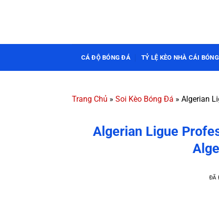
Chuyển
đến
nội
dung
CÁ ĐỘ BÓNG ĐÁ
TỶ LỆ KÈO NHÀ CÁI BÓNG
Trang Chủ
»
Soi Kèo Bóng Đá
»
Algerian L
Algerian Ligue Profe
Alge
ĐÃ