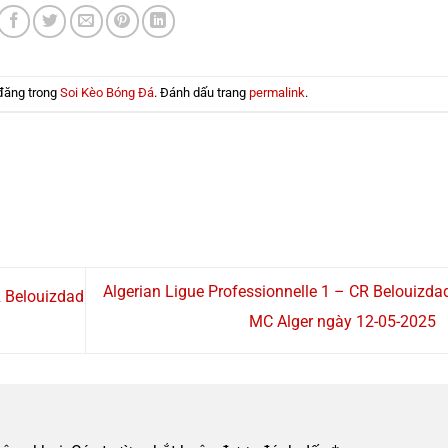
đăng trong
Soi Kèo Bóng Đá
. Đánh dấu trang
permalink
.
Algerian Ligue Professionnelle 1 – CR Belouizda
R Belouizdad
MC Alger ngày 12-05-2025