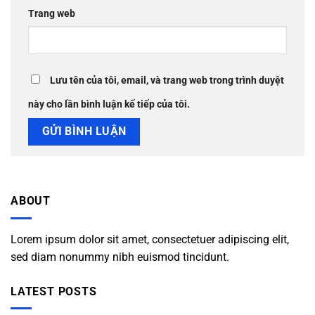
Trang web
Lưu tên của tôi, email, và trang web trong trình duyệt
này cho lần bình luận kế tiếp của tôi.
ABOUT
Lorem ipsum dolor sit amet, consectetuer adipiscing elit,
sed diam nonummy nibh euismod tincidunt.
LATEST POSTS