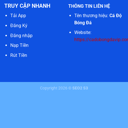
TRUY CẬP NHANH
THÔNG TIN LIÊN HỆ
Tên thương hiệu:
Cá Độ
Tải App
Bóng Đá
Đăng Ký
Website:
Đăng nhập
https://cadobongdavip.co
Nạp Tiền
Rút Tiền
Copyright 2026 ©
SEO2 S3