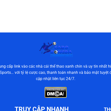
 cấp link vào các nhà cái thể thao xanh chín và uy tín nhất hi
 eSports… với tỷ lệ cược cao, thanh toán nhanh và bảo mật tuyệt
cập nhật liên tục 24/7.
TRUY CẬP NHANH
TH