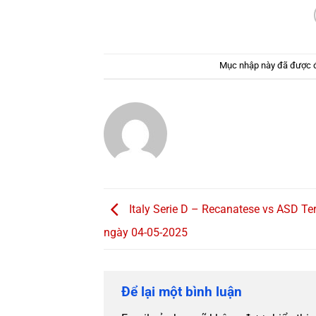
Mục nhập này đã được 
Italy Serie D – Recanatese vs ASD Te
ngày 04-05-2025
Để lại một bình luận