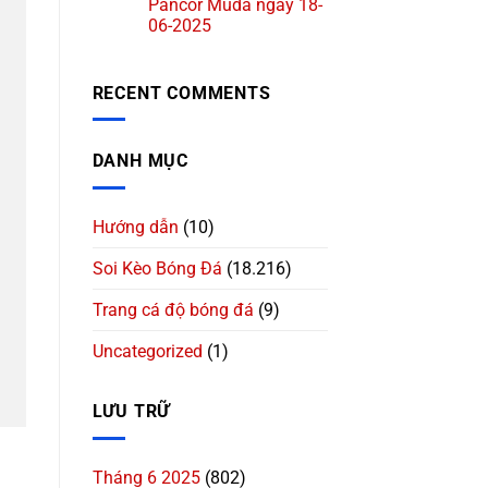
Pancor Muda ngày 18-
06-2025
RECENT COMMENTS
DANH MỤC
Hướng dẫn
(10)
Soi Kèo Bóng Đá
(18.216)
Trang cá độ bóng đá
(9)
Uncategorized
(1)
LƯU TRỮ
Tháng 6 2025
(802)