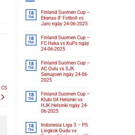
Finland Suomen Cup –
18
Th6
Ekenas IF Fotboll vs
Jaro ngày 24-06-2025
Finland Suomen Cup –
18
Th6
FC Haka vs KuPs ngày
24-06-2025
Finland Suomen Cup –
18
Th6
AC Oulu vs SJK
Seinajoen ngày 24-06-
2025
s CS
Finland Suomen Cup –
18
Th6
Klubi 04 Helsinki vs
HJK Helsinki ngày 24-
06-2025
Indonesia Liga 3 – PS
18
Th6
Lingkok Dudu vs