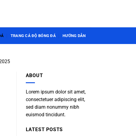
ĐÁ
TRANG CÁ ĐỘ BÓNG ĐÁ
HƯỚNG DẪN
-2025
ABOUT
Lorem ipsum dolor sit amet,
consectetuer adipiscing elit,
sed diam nonummy nibh
euismod tincidunt.
LATEST POSTS