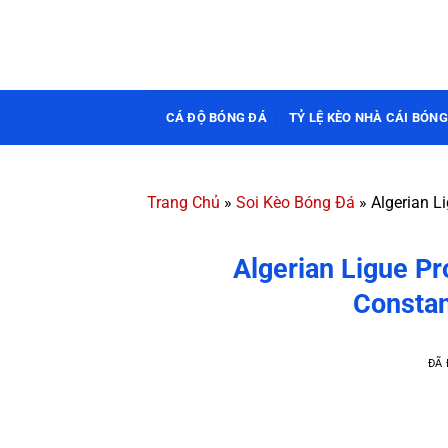
Chuyển
đến
nội
dung
CÁ ĐỘ BÓNG ĐÁ
TỶ LỆ KÈO NHÀ CÁI BÓNG
Trang Chủ
»
Soi Kèo Bóng Đá
»
Algerian L
Algerian Ligue Pr
Constan
ĐÃ