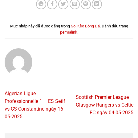
Mục nhập này đã được đăng trong
Soi Kèo Bóng Đá
. Đánh dấu trang
permalink
.
Algerian Ligue
Scottish Premier League –
Professionnelle 1 – ES Setif
Glasgow Rangers vs Celtic
vs CS Constantine ngày 16-
FC ngày 04-05-2025
05-2025