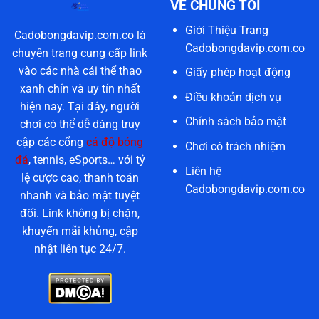
VỀ CHÚNG TÔI
Giới Thiệu Trang
Cadobongdavip.com.co là
Cadobongdavip.com.co
chuyên trang cung cấp link
vào các nhà cái thể thao
Giấy phép hoạt động
xanh chín và uy tín nhất
Điều khoản dịch vụ
hiện nay. Tại đây, người
Chính sách bảo mật
chơi có thể dễ dàng truy
cập các cổng
cá độ bóng
Chơi có trách nhiệm
đá
, tennis, eSports… với tỷ
Liên hệ
lệ cược cao, thanh toán
Cadobongdavip.com.co
nhanh và bảo mật tuyệt
đối. Link không bị chặn,
khuyến mãi khủng, cập
nhật liên tục 24/7.