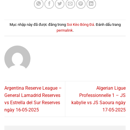
Mục nhập này đã được đăng trong
Soi Kèo Bóng Đá
. Đánh dấu trang
permalink
.
Argentina Reserve League –
Algerian Ligue
General Lamadrid Reserves
Professionnelle 1 – JS
vs Estrella del Sur Reserves
kabylie vs JS Saoura ngày
ngày 16-05-2025
17-05-2025