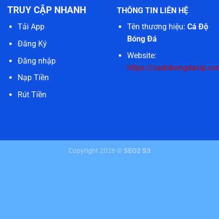
TRUY CẬP NHANH
THÔNG TIN LIÊN HỆ
Tên thương hiệu:
Cá Độ
Tải App
Bóng Đá
Đăng Ký
Website:
Đăng nhập
https://cadobongdavip.co
Nạp Tiền
Rút Tiền
Copyright 2026 ©
SEO2 S3