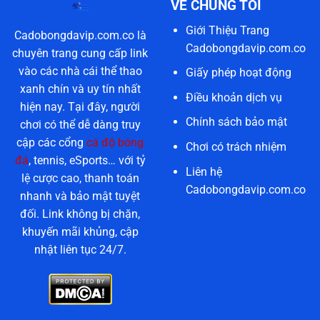
VỀ CHÚNG TÔI
Giới Thiệu Trang
Cadobongdavip.com.co là
Cadobongdavip.com.co
chuyên trang cung cấp link
vào các nhà cái thể thao
Giấy phép hoạt động
xanh chín và uy tín nhất
Điều khoản dịch vụ
hiện nay. Tại đây, người
Chính sách bảo mật
chơi có thể dễ dàng truy
cập các cổng
cá độ bóng
Chơi có trách nhiệm
đá
, tennis, eSports… với tỷ
Liên hệ
lệ cược cao, thanh toán
Cadobongdavip.com.co
nhanh và bảo mật tuyệt
đối. Link không bị chặn,
khuyến mãi khủng, cập
nhật liên tục 24/7.