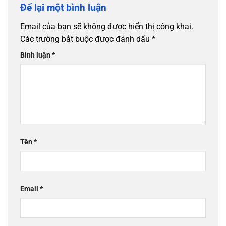
Để lại một bình luận
Email của bạn sẽ không được hiển thị công khai.
Các trường bắt buộc được đánh dấu
*
Bình luận
*
Tên
*
Email
*