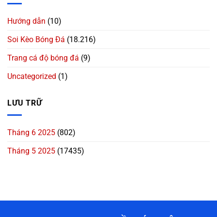
Hướng dẫn
(10)
Soi Kèo Bóng Đá
(18.216)
Trang cá độ bóng đá
(9)
Uncategorized
(1)
LƯU TRỮ
Tháng 6 2025
(802)
Tháng 5 2025
(17435)