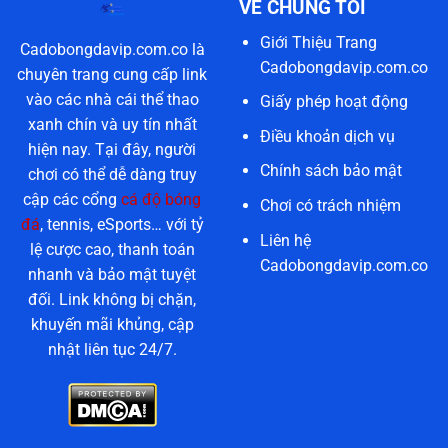
VỀ CHÚNG TÔI
Giới Thiệu Trang
Cadobongdavip.com.co là
Cadobongdavip.com.co
chuyên trang cung cấp link
vào các nhà cái thể thao
Giấy phép hoạt động
xanh chín và uy tín nhất
Điều khoản dịch vụ
hiện nay. Tại đây, người
Chính sách bảo mật
chơi có thể dễ dàng truy
cập các cổng
cá độ bóng
Chơi có trách nhiệm
đá
, tennis, eSports… với tỷ
Liên hệ
lệ cược cao, thanh toán
Cadobongdavip.com.co
nhanh và bảo mật tuyệt
đối. Link không bị chặn,
khuyến mãi khủng, cập
nhật liên tục 24/7.