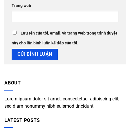
Trang web
Lưu tên của tôi, email, và trang web trong trình duyệt
này cho lần bình luận kế tiếp của tôi.
ABOUT
Lorem ipsum dolor sit amet, consectetuer adipiscing elit,
sed diam nonummy nibh euismod tincidunt.
LATEST POSTS