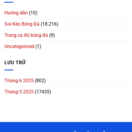
Hướng dẫn
(10)
Soi Kèo Bóng Đá
(18.216)
Trang cá độ bóng đá
(9)
Uncategorized
(1)
LƯU TRỮ
Tháng 6 2025
(802)
Tháng 5 2025
(17435)