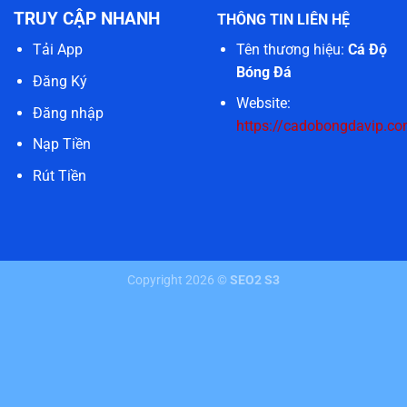
TRUY CẬP NHANH
THÔNG TIN LIÊN HỆ
Tên thương hiệu:
Cá Độ
Tải App
Bóng Đá
Đăng Ký
Website:
Đăng nhập
https://cadobongdavip.co
Nạp Tiền
Rút Tiền
Copyright 2026 ©
SEO2 S3