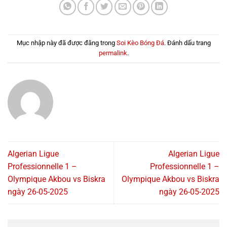
Mục nhập này đã được đăng trong
Soi Kèo Bóng Đá
. Đánh dấu trang
permalink
.
Algerian Ligue
Algerian Ligue
Professionnelle 1 –
Professionnelle 1 –
Olympique Akbou vs Biskra
Olympique Akbou vs Biskra
ngày 26-05-2025
ngày 26-05-2025