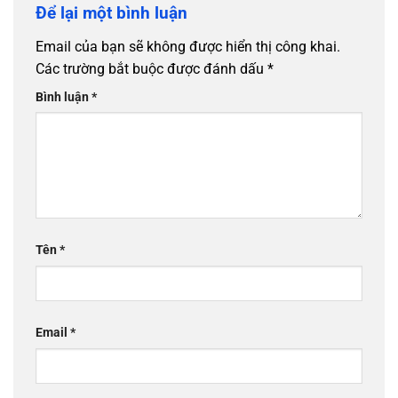
Để lại một bình luận
Email của bạn sẽ không được hiển thị công khai.
Các trường bắt buộc được đánh dấu
*
Bình luận
*
Tên
*
Email
*