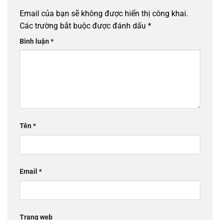
Email của bạn sẽ không được hiển thị công khai.
Các trường bắt buộc được đánh dấu
*
Bình luận
*
Tên
*
Email
*
Trang web