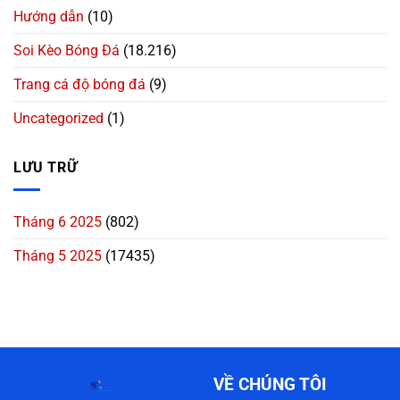
Hướng dẫn
(10)
Soi Kèo Bóng Đá
(18.216)
Trang cá độ bóng đá
(9)
Uncategorized
(1)
LƯU TRỮ
Tháng 6 2025
(802)
Tháng 5 2025
(17435)
VỀ CHÚNG TÔI