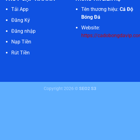
Tên thương hiệu:
Cá Độ
Tải App
Bóng Đá
Đăng Ký
Website:
Đăng nhập
https://cadobongdavip.co
Nạp Tiền
Rút Tiền
Copyright 2026 ©
SEO2 S3