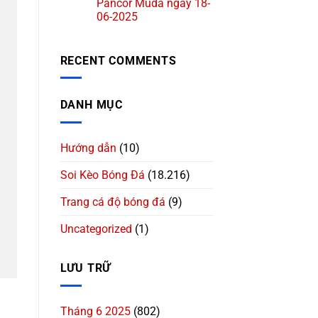
Pancor Muda ngày 18-
06-2025
RECENT COMMENTS
DANH MỤC
Hướng dẫn
(10)
Soi Kèo Bóng Đá
(18.216)
Trang cá độ bóng đá
(9)
Uncategorized
(1)
LƯU TRỮ
Tháng 6 2025
(802)