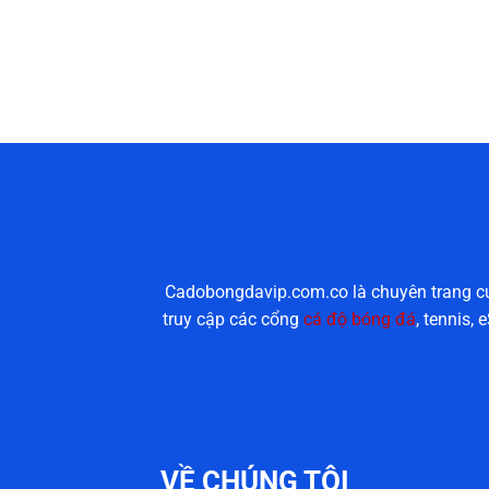
Cadobongdavip.com.co là chuyên trang cung
truy cập các cổng
cá độ bóng đá
, tennis,
VỀ CHÚNG TÔI