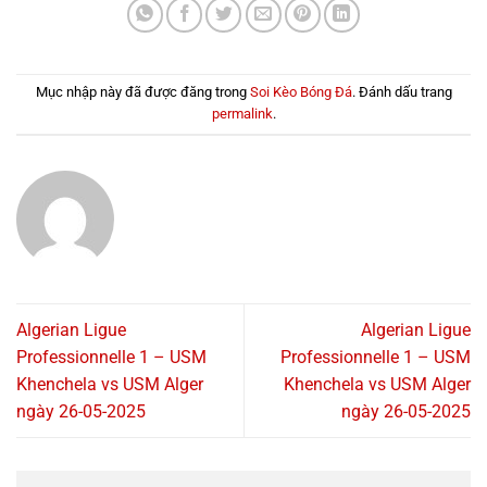
Mục nhập này đã được đăng trong
Soi Kèo Bóng Đá
. Đánh dấu trang
permalink
.
Algerian Ligue
Algerian Ligue
Professionnelle 1 – USM
Professionnelle 1 – USM
Khenchela vs USM Alger
Khenchela vs USM Alger
ngày 26-05-2025
ngày 26-05-2025