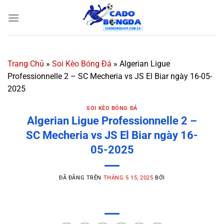
Chuyển
đến
nội
dung
Trang Chủ
»
Soi Kèo Bóng Đá
»
Algerian Ligue
Professionnelle 2 – SC Mecheria vs JS El Biar ngày 16-05-
2025
SOI KÈO BÓNG ĐÁ
Algerian Ligue Professionnelle 2 –
SC Mecheria vs JS El Biar ngày 16-
05-2025
ĐÃ ĐĂNG TRÊN
THÁNG 5 15, 2025
BỞI