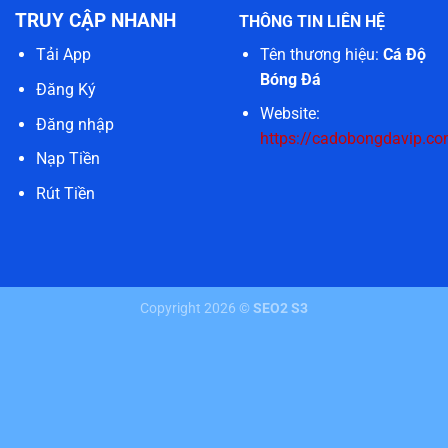
TRUY CẬP NHANH
THÔNG TIN LIÊN HỆ
Tên thương hiệu:
Cá Độ
Tải App
Bóng Đá
Đăng Ký
Website:
Đăng nhập
https://cadobongdavip.co
Nạp Tiền
Rút Tiền
Copyright 2026 ©
SEO2 S3