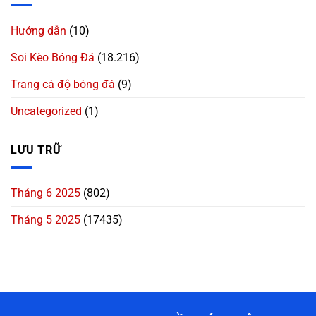
Hướng dẫn
(10)
Soi Kèo Bóng Đá
(18.216)
Trang cá độ bóng đá
(9)
Uncategorized
(1)
LƯU TRỮ
Tháng 6 2025
(802)
Tháng 5 2025
(17435)