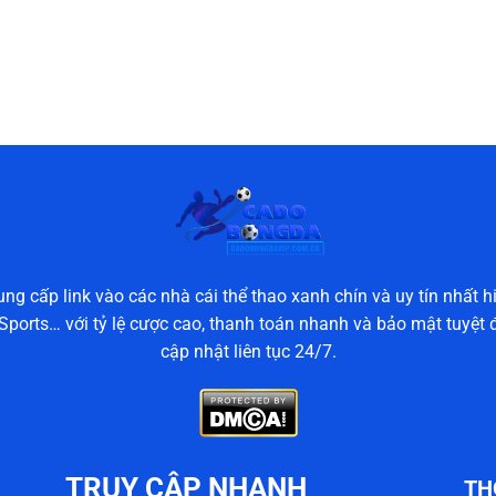
 cấp link vào các nhà cái thể thao xanh chín và uy tín nhất hi
 eSports… với tỷ lệ cược cao, thanh toán nhanh và bảo mật tuyệt
cập nhật liên tục 24/7.
TRUY CẬP NHANH
TH