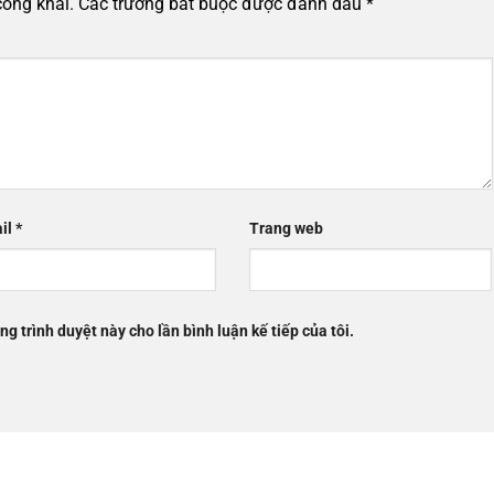
công khai.
Các trường bắt buộc được đánh dấu
*
il
*
Trang web
ng trình duyệt này cho lần bình luận kế tiếp của tôi.