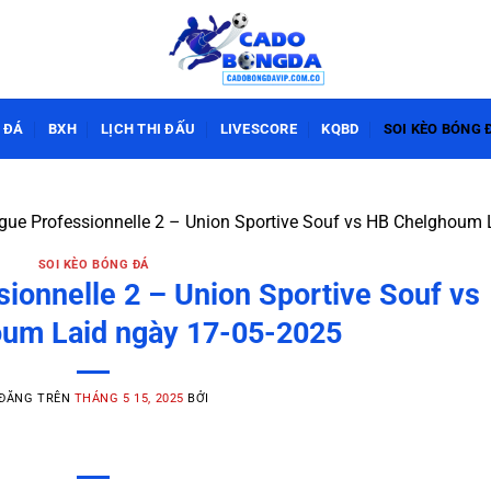
 ĐÁ
BXH
LỊCH THI ĐẤU
LIVESCORE
KQBD
SOI KÈO BÓNG 
igue Professionnelle 2 – Union Sportive Souf vs HB Chelghoum
SOI KÈO BÓNG ĐÁ
sionnelle 2 – Union Sportive Souf vs
um Laid ngày 17-05-2025
 ĐĂNG TRÊN
THÁNG 5 15, 2025
BỞI