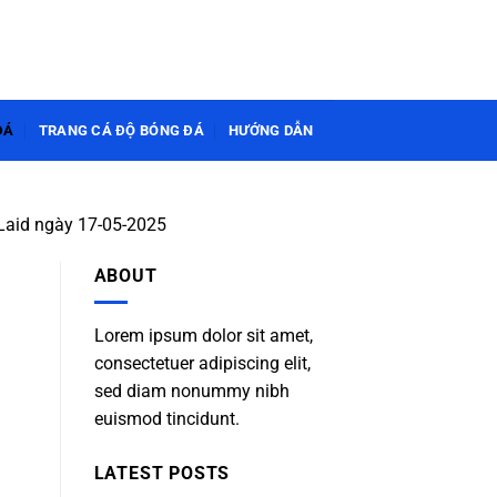
ĐÁ
TRANG CÁ ĐỘ BÓNG ĐÁ
HƯỚNG DẪN
 Laid ngày 17-05-2025
ABOUT
Lorem ipsum dolor sit amet,
consectetuer adipiscing elit,
sed diam nonummy nibh
euismod tincidunt.
LATEST POSTS