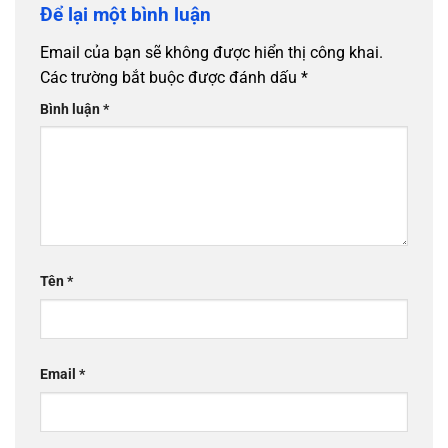
Để lại một bình luận
Email của bạn sẽ không được hiển thị công khai.
Các trường bắt buộc được đánh dấu
*
Bình luận
*
Tên
*
Email
*