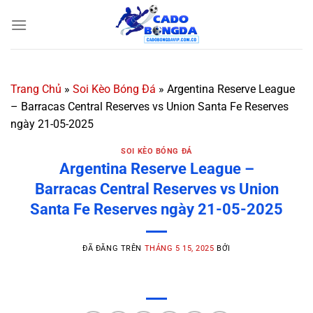
Chuyển
đến
nội
dung
Trang Chủ
»
Soi Kèo Bóng Đá
»
Argentina Reserve League
– Barracas Central Reserves vs Union Santa Fe Reserves
ngày 21-05-2025
SOI KÈO BÓNG ĐÁ
Argentina Reserve League –
Barracas Central Reserves vs Union
Santa Fe Reserves ngày 21-05-2025
ĐÃ ĐĂNG TRÊN
THÁNG 5 15, 2025
BỞI