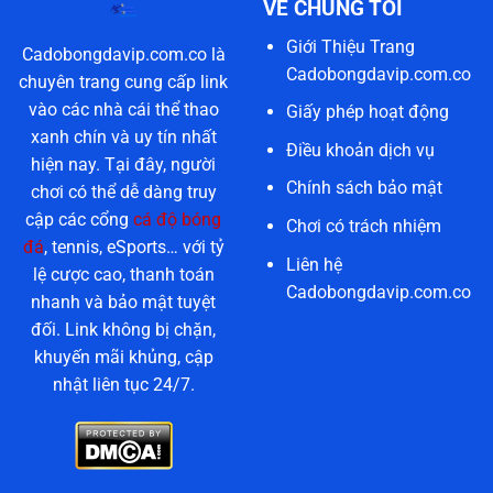
VỀ CHÚNG TÔI
Giới Thiệu Trang
Cadobongdavip.com.co là
Cadobongdavip.com.co
chuyên trang cung cấp link
vào các nhà cái thể thao
Giấy phép hoạt động
xanh chín và uy tín nhất
Điều khoản dịch vụ
hiện nay. Tại đây, người
Chính sách bảo mật
chơi có thể dễ dàng truy
cập các cổng
cá độ bóng
Chơi có trách nhiệm
đá
, tennis, eSports… với tỷ
Liên hệ
lệ cược cao, thanh toán
Cadobongdavip.com.co
nhanh và bảo mật tuyệt
đối. Link không bị chặn,
khuyến mãi khủng, cập
nhật liên tục 24/7.