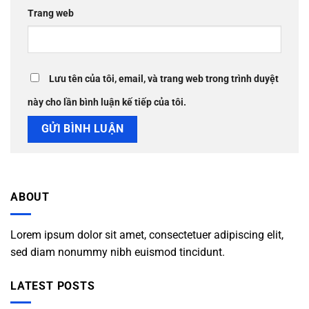
Trang web
Lưu tên của tôi, email, và trang web trong trình duyệt
này cho lần bình luận kế tiếp của tôi.
ABOUT
Lorem ipsum dolor sit amet, consectetuer adipiscing elit,
sed diam nonummy nibh euismod tincidunt.
LATEST POSTS