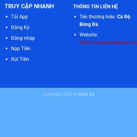
TRUY CẬP NHANH
THÔNG TIN LIÊN HỆ
Tên thương hiệu:
Cá Độ
Tải App
Bóng Đá
Đăng Ký
Website:
Đăng nhập
https://cadobongdavip.co
Nạp Tiền
Rút Tiền
Copyright 2026 ©
SEO2 S3