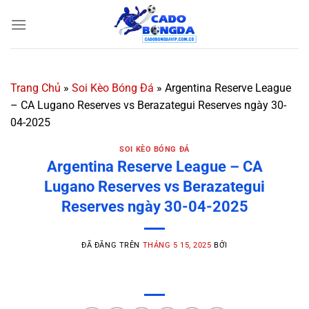
Chuyển
đến
nội
dung
Trang Chủ
»
Soi Kèo Bóng Đá
»
Argentina Reserve League
– CA Lugano Reserves vs Berazategui Reserves ngày 30-
04-2025
SOI KÈO BÓNG ĐÁ
Argentina Reserve League – CA
Lugano Reserves vs Berazategui
Reserves ngày 30-04-2025
ĐÃ ĐĂNG TRÊN
THÁNG 5 15, 2025
BỞI