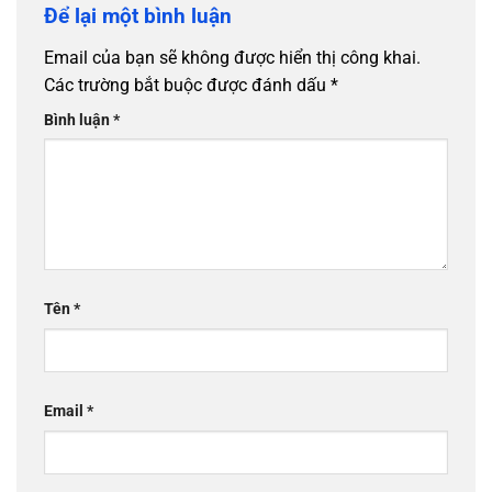
Để lại một bình luận
Email của bạn sẽ không được hiển thị công khai.
Các trường bắt buộc được đánh dấu
*
Bình luận
*
Tên
*
Email
*