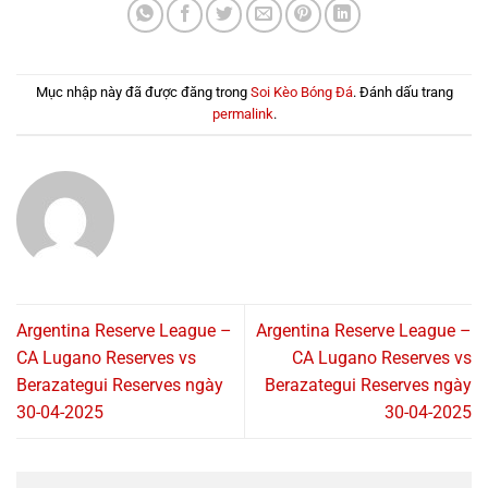
Mục nhập này đã được đăng trong
Soi Kèo Bóng Đá
. Đánh dấu trang
permalink
.
Argentina Reserve League –
Argentina Reserve League –
CA Lugano Reserves vs
CA Lugano Reserves vs
Berazategui Reserves ngày
Berazategui Reserves ngày
30-04-2025
30-04-2025