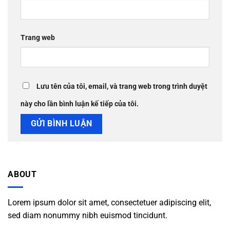
Trang web
Lưu tên của tôi, email, và trang web trong trình duyệt
này cho lần bình luận kế tiếp của tôi.
ABOUT
Lorem ipsum dolor sit amet, consectetuer adipiscing elit,
sed diam nonummy nibh euismod tincidunt.