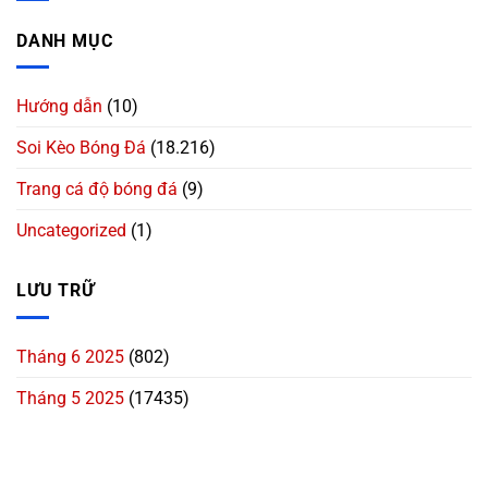
DANH MỤC
Hướng dẫn
(10)
Soi Kèo Bóng Đá
(18.216)
Trang cá độ bóng đá
(9)
Uncategorized
(1)
LƯU TRỮ
Tháng 6 2025
(802)
Tháng 5 2025
(17435)