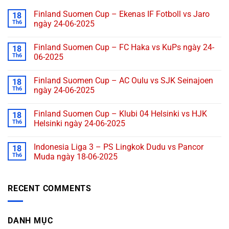
Finland Suomen Cup – Ekenas IF Fotboll vs Jaro
18
Th6
ngày 24-06-2025
Finland Suomen Cup – FC Haka vs KuPs ngày 24-
18
Th6
06-2025
Finland Suomen Cup – AC Oulu vs SJK Seinajoen
18
Th6
ngày 24-06-2025
Finland Suomen Cup – Klubi 04 Helsinki vs HJK
18
Th6
Helsinki ngày 24-06-2025
Indonesia Liga 3 – PS Lingkok Dudu vs Pancor
18
Th6
Muda ngày 18-06-2025
RECENT COMMENTS
DANH MỤC