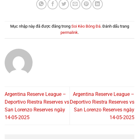
Mục nhập này đã được đăng trong
Soi Kèo Bóng Đá
. Đánh dấu trang
permalink
.
Argentina Reserve League –
Argentina Reserve League –
Deportivo Riestra Reserves vs
Deportivo Riestra Reserves vs
San Lorenzo Reserves ngày
San Lorenzo Reserves ngày
14-05-2025
14-05-2025