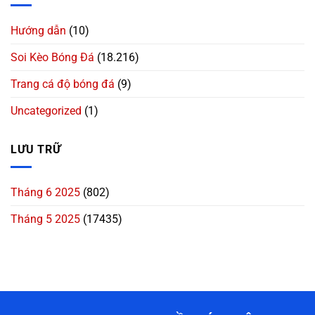
Hướng dẫn
(10)
Soi Kèo Bóng Đá
(18.216)
Trang cá độ bóng đá
(9)
Uncategorized
(1)
LƯU TRỮ
Tháng 6 2025
(802)
Tháng 5 2025
(17435)