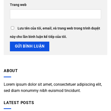
Trang web
Lưu tên của tôi, email, và trang web trong trình duyệt
này cho lần bình luận kế tiếp của tôi.
ABOUT
Lorem ipsum dolor sit amet, consectetuer adipiscing elit,
sed diam nonummy nibh euismod tincidunt.
LATEST POSTS