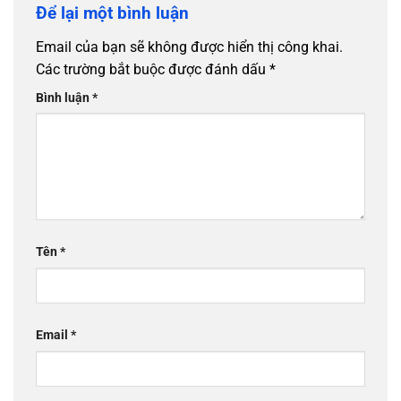
Để lại một bình luận
Email của bạn sẽ không được hiển thị công khai.
Các trường bắt buộc được đánh dấu
*
Bình luận
*
Tên
*
Email
*