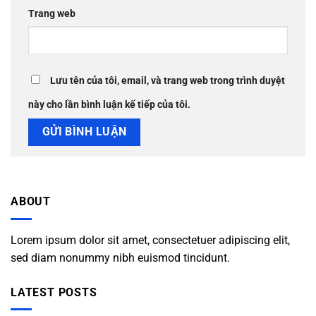
Trang web
Lưu tên của tôi, email, và trang web trong trình duyệt
này cho lần bình luận kế tiếp của tôi.
ABOUT
Lorem ipsum dolor sit amet, consectetuer adipiscing elit,
sed diam nonummy nibh euismod tincidunt.
LATEST POSTS