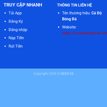
TRUY CẬP NHANH
THÔNG TIN LIÊN HỆ
Tên thương hiệu:
Cá Độ
Tải App
Bóng Đá
Đăng Ký
Website:
Đăng nhập
https://cadobongdavip.co
Nạp Tiền
Rút Tiền
Copyright 2026 ©
SEO2 S3