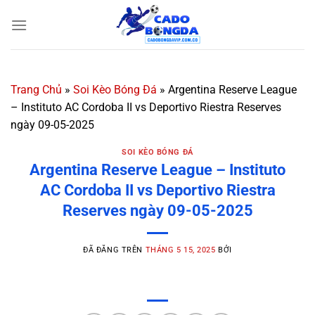
Chuyển
đến
nội
dung
Trang Chủ
»
Soi Kèo Bóng Đá
»
Argentina Reserve League
– Instituto AC Cordoba II vs Deportivo Riestra Reserves
ngày 09-05-2025
SOI KÈO BÓNG ĐÁ
Argentina Reserve League – Instituto
AC Cordoba II vs Deportivo Riestra
Reserves ngày 09-05-2025
ĐÃ ĐĂNG TRÊN
THÁNG 5 15, 2025
BỞI