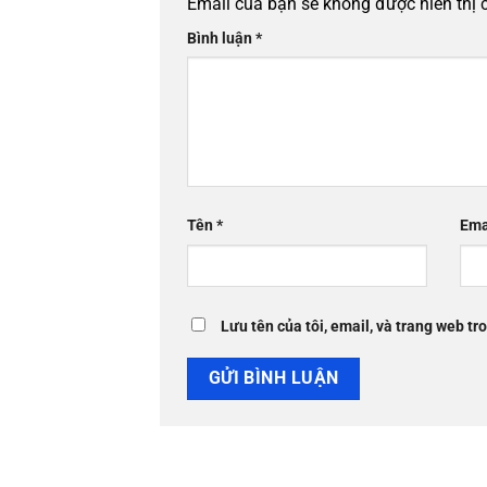
Email của bạn sẽ không được hiển thị 
Bình luận
*
Tên
*
Ema
Lưu tên của tôi, email, và trang web tro