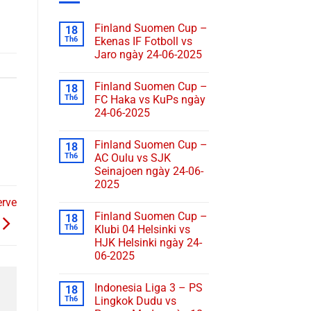
Finland Suomen Cup –
18
Th6
Ekenas IF Fotboll vs
Jaro ngày 24-06-2025
Finland Suomen Cup –
18
Th6
FC Haka vs KuPs ngày
24-06-2025
Finland Suomen Cup –
18
Th6
AC Oulu vs SJK
Seinajoen ngày 24-06-
2025
erve
Finland Suomen Cup –
18
Th6
Klubi 04 Helsinki vs
HJK Helsinki ngày 24-
06-2025
Indonesia Liga 3 – PS
18
Th6
Lingkok Dudu vs