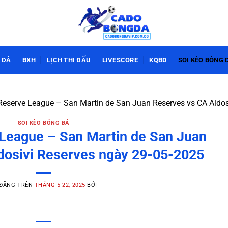
 ĐÁ
BXH
LỊCH THI ĐẤU
LIVESCORE
KQBD
SOI KÈO BÓNG 
Reserve League – San Martin de San Juan Reserves vs CA Aldos
SOI KÈO BÓNG ĐÁ
 League – San Martin de San Juan
dosivi Reserves ngày 29-05-2025
 ĐĂNG TRÊN
THÁNG 5 22, 2025
BỞI