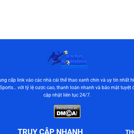
 cấp link vào các nhà cái thể thao xanh chín và uy tín nhất hi
 eSports… với tỷ lệ cược cao, thanh toán nhanh và bảo mật tuyệt
cập nhật liên tục 24/7.
TRUY CẬP NHANH
TH