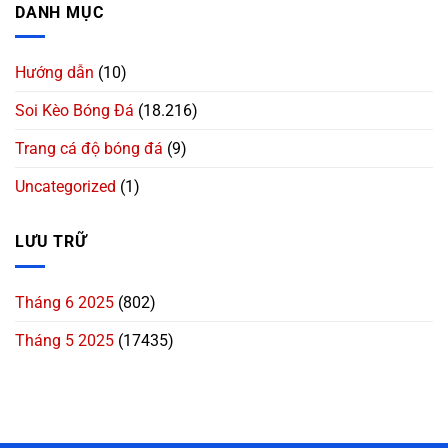
DANH MỤC
Hướng dẫn
(10)
Soi Kèo Bóng Đá
(18.216)
Trang cá độ bóng đá
(9)
Uncategorized
(1)
LƯU TRỮ
Tháng 6 2025
(802)
Tháng 5 2025
(17435)