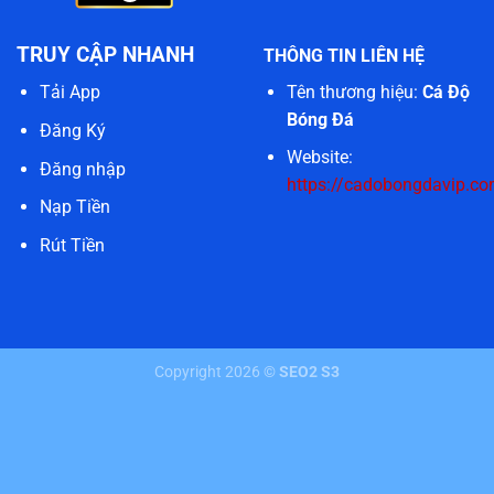
TRUY CẬP NHANH
THÔNG TIN LIÊN HỆ
Tên thương hiệu:
Cá Độ
Tải App
Bóng Đá
Đăng Ký
Website:
Đăng nhập
https://cadobongdavip.co
Nạp Tiền
Rút Tiền
Copyright 2026 ©
SEO2 S3