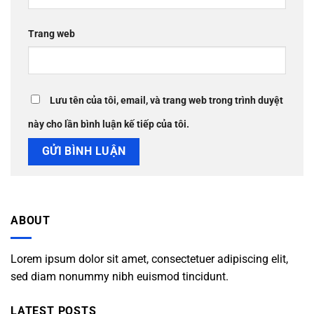
Trang web
Lưu tên của tôi, email, và trang web trong trình duyệt
này cho lần bình luận kế tiếp của tôi.
ABOUT
Lorem ipsum dolor sit amet, consectetuer adipiscing elit,
sed diam nonummy nibh euismod tincidunt.
LATEST POSTS