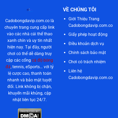
VỀ CHÚNG TÔI
Giới Thiệu Trang
Cadobongdavip.com.co là
Cadobongdavip.com.co
chuyên trang cung cấp link
vào các nhà cái thể thao
Giấy phép hoạt động
xanh chín và uy tín nhất
Điều khoản dịch vụ
hiện nay. Tại đây, người
Chính sách bảo mật
chơi có thể dễ dàng truy
cập các cổng
cá độ bóng
Chơi có trách nhiệm
đá
, tennis, eSports… với tỷ
Liên hệ
lệ cược cao, thanh toán
Cadobongdavip.com.co
nhanh và bảo mật tuyệt
đối. Link không bị chặn,
khuyến mãi khủng, cập
nhật liên tục 24/7.