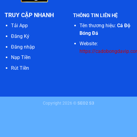
TRUY CẬP NHANH
THÔNG TIN LIÊN HỆ
Tên thương hiệu:
Cá Độ
Tải App
Bóng Đá
Đăng Ký
Website:
Đăng nhập
https://cadobongdavip.co
Nạp Tiền
Rút Tiền
Copyright 2026 ©
SEO2 S3