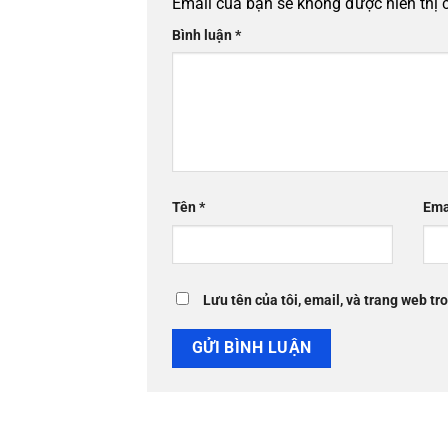
Email của bạn sẽ không được hiển thị 
Bình luận
*
Tên
*
Ema
Lưu tên của tôi, email, và trang web tro