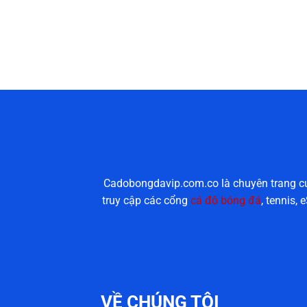
Cadobongdavip.com.co là chuyên trang cung
truy cập các cổng
cá độ bóng đá
, tennis,
VỀ CHÚNG TÔI