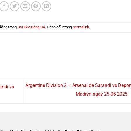
đăng trong
Soi Kèo Bóng Đá
. Đánh dấu trang
permalink
.
Argentine Division 2 – Arsenal de Sarandi vs Depor
andi vs
Madryn ngày 25-05-2025