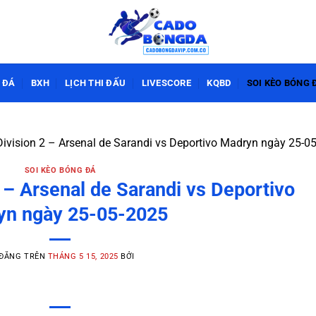
 ĐÁ
BXH
LỊCH THI ĐẤU
LIVESCORE
KQBD
SOI KÈO BÓNG 
Division 2 – Arsenal de Sarandi vs Deportivo Madryn ngày 25-0
SOI KÈO BÓNG ĐÁ
 – Arsenal de Sarandi vs Deportivo
yn ngày 25-05-2025
 ĐĂNG TRÊN
THÁNG 5 15, 2025
BỞI