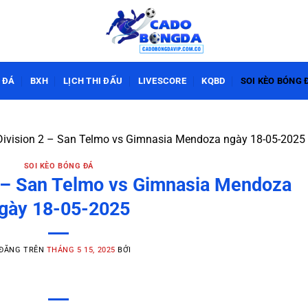
 ĐÁ
BXH
LỊCH THI ĐẤU
LIVESCORE
KQBD
SOI KÈO BÓNG 
Division 2 – San Telmo vs Gimnasia Mendoza ngày 18-05-2025
SOI KÈO BÓNG ĐÁ
2 – San Telmo vs Gimnasia Mendoza
gày 18-05-2025
 ĐĂNG TRÊN
THÁNG 5 15, 2025
BỞI