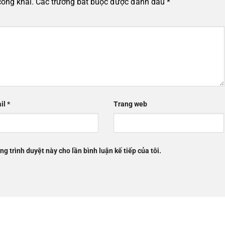
công khai.
Các trường bắt buộc được đánh dấu
*
il
*
Trang web
ng trình duyệt này cho lần bình luận kế tiếp của tôi.