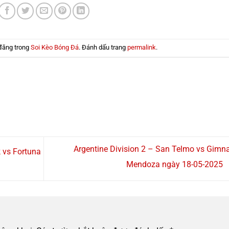
đăng trong
Soi Kèo Bóng Đá
. Đánh dấu trang
permalink
.
Argentine Division 2 – San Telmo vs Gimn
 vs Fortuna
Mendoza ngày 18-05-2025