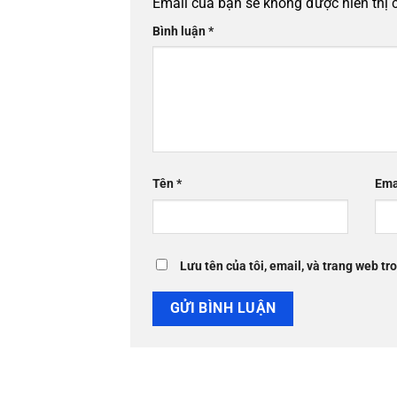
Email của bạn sẽ không được hiển thị 
Bình luận
*
Tên
*
Ema
Lưu tên của tôi, email, và trang web tro