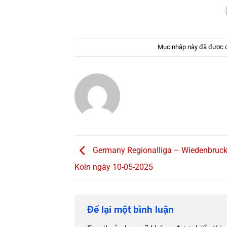
Mục nhập này đã được 
Germany Regionalliga – Wiedenbruck
Koln ngày 10-05-2025
Để lại một bình luận