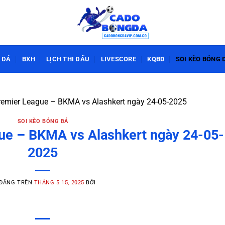
 ĐÁ
BXH
LỊCH THI ĐẤU
LIVESCORE
KQBD
SOI KÈO BÓNG 
remier League – BKMA vs Alashkert ngày 24-05-2025
SOI KÈO BÓNG ĐÁ
ue – BKMA vs Alashkert ngày 24-05-
2025
 ĐĂNG TRÊN
THÁNG 5 15, 2025
BỞI