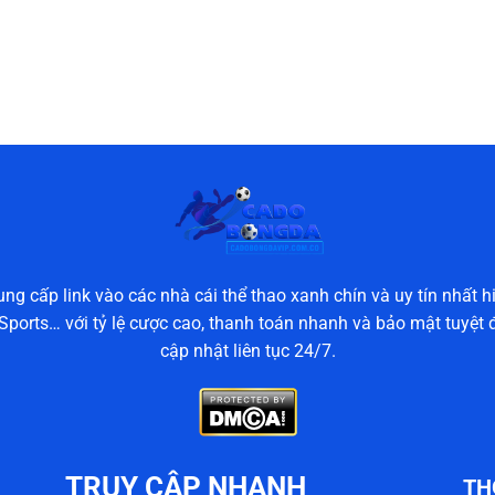
 cấp link vào các nhà cái thể thao xanh chín và uy tín nhất hi
 eSports… với tỷ lệ cược cao, thanh toán nhanh và bảo mật tuyệt
cập nhật liên tục 24/7.
TRUY CẬP NHANH
TH