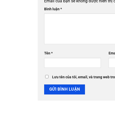
Email của bạn sẽ không được hiển thị 
Bình luận
*
Tên
*
Ema
Lưu tên của tôi, email, và trang web tro