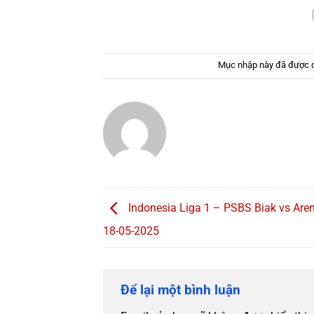
Mục nhập này đã được 
Indonesia Liga 1 – PSBS Biak vs Ar
18-05-2025
Để lại một bình luận