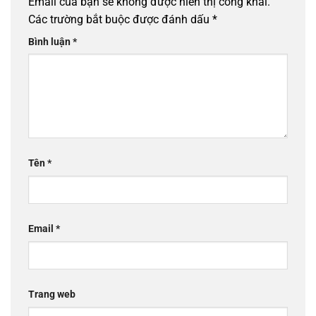
Email của bạn sẽ không được hiển thị công khai.
Các trường bắt buộc được đánh dấu
*
Bình luận
*
Tên
*
Email
*
Trang web