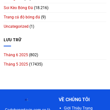
Soi Kèo Bóng Đá
(18.216)
Trang cá độ bóng đá
(9)
Uncategorized
(1)
LƯU TRỮ
Tháng 6 2025
(802)
Tháng 5 2025
(17435)
VỀ CHÚNG TÔI
Giới Thiệu Trang
Cadobongdavip.com.co là