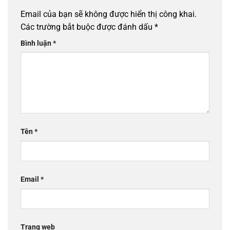
Email của bạn sẽ không được hiển thị công khai.
Các trường bắt buộc được đánh dấu
*
Bình luận
*
Tên
*
Email
*
Trang web