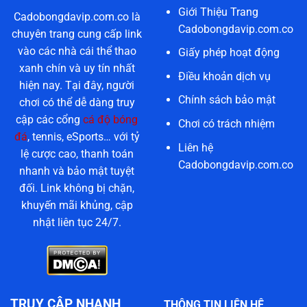
Giới Thiệu Trang
Cadobongdavip.com.co là
Cadobongdavip.com.co
chuyên trang cung cấp link
vào các nhà cái thể thao
Giấy phép hoạt động
xanh chín và uy tín nhất
Điều khoản dịch vụ
hiện nay. Tại đây, người
Chính sách bảo mật
chơi có thể dễ dàng truy
cập các cổng
cá độ bóng
Chơi có trách nhiệm
đá
, tennis, eSports… với tỷ
Liên hệ
lệ cược cao, thanh toán
Cadobongdavip.com.co
nhanh và bảo mật tuyệt
đối. Link không bị chặn,
khuyến mãi khủng, cập
nhật liên tục 24/7.
TRUY CẬP NHANH
THÔNG TIN LIÊN HỆ