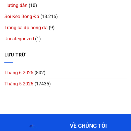
Hướng dẫn
(10)
Soi Kèo Bóng Đá
(18.216)
Trang cá độ bóng đá
(9)
Uncategorized
(1)
LƯU TRỮ
Tháng 6 2025
(802)
Tháng 5 2025
(17435)
VỀ CHÚNG TÔI