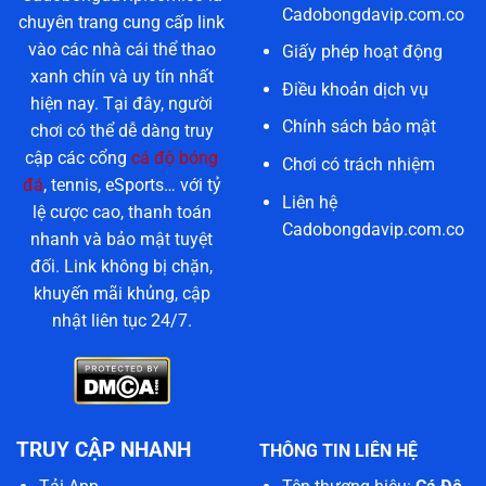
Cadobongdavip.com.co
chuyên trang cung cấp link
vào các nhà cái thể thao
Giấy phép hoạt động
xanh chín và uy tín nhất
Điều khoản dịch vụ
hiện nay. Tại đây, người
Chính sách bảo mật
chơi có thể dễ dàng truy
cập các cổng
cá độ bóng
Chơi có trách nhiệm
đá
, tennis, eSports… với tỷ
Liên hệ
lệ cược cao, thanh toán
Cadobongdavip.com.co
nhanh và bảo mật tuyệt
đối. Link không bị chặn,
khuyến mãi khủng, cập
nhật liên tục 24/7.
TRUY CẬP NHANH
THÔNG TIN LIÊN HỆ