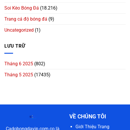
Soi Kèo Bóng Đá
(18.216)
Trang cá độ bóng đá
(9)
Uncategorized
(1)
LƯU TRỮ
Tháng 6 2025
(802)
Tháng 5 2025
(17435)
VỀ CHÚNG TÔI
Giới Thiệu Trang
Cadobongdavip.com.co là