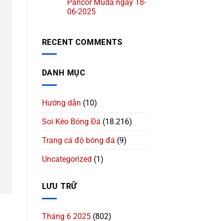
Pancor Muda ngày 18-
06-2025
RECENT COMMENTS
DANH MỤC
Hướng dẫn
(10)
Soi Kèo Bóng Đá
(18.216)
Trang cá độ bóng đá
(9)
Uncategorized
(1)
LƯU TRỮ
Tháng 6 2025
(802)