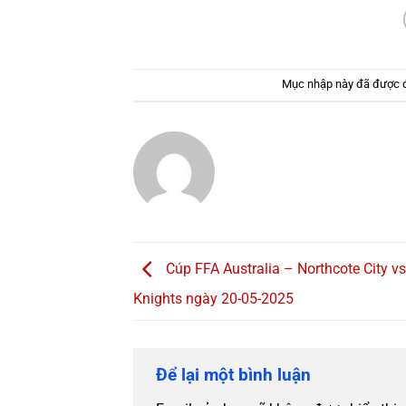
Mục nhập này đã được 
Cúp FFA Australia – Northcote City v
Knights ngày 20-05-2025
Để lại một bình luận