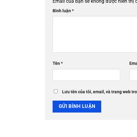
Email của bạn sẽ không được hiển thị 
Bình luận
*
Tên
*
Ema
Lưu tên của tôi, email, và trang web tro