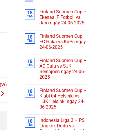
Finland Suomen Cup –
18
Th6
Ekenas IF Fotboll vs
Jaro ngày 24-06-2025
Finland Suomen Cup –
18
Th6
FC Haka vs KuPs ngày
24-06-2025
Finland Suomen Cup –
18
Th6
AC Oulu vs SJK
Seinajoen ngày 24-06-
2025
 (W)
Finland Suomen Cup –
18
Th6
Klubi 04 Helsinki vs
HJK Helsinki ngày 24-
06-2025
Indonesia Liga 3 – PS
18
Th6
Lingkok Dudu vs