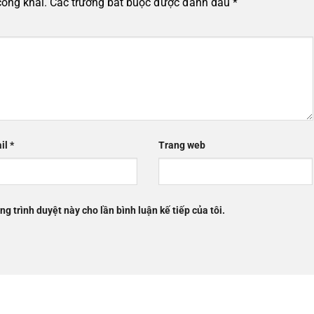
công khai.
Các trường bắt buộc được đánh dấu
*
il
*
Trang web
ng trình duyệt này cho lần bình luận kế tiếp của tôi.