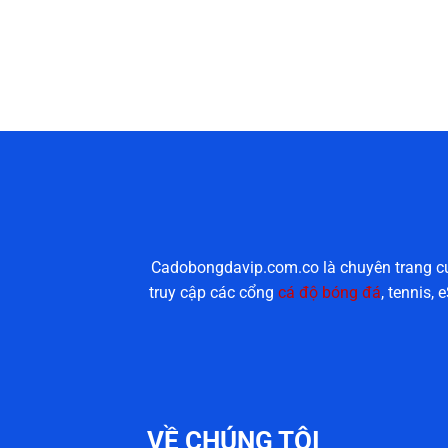
Cadobongdavip.com.co là chuyên trang cung
truy cập các cổng
cá độ bóng đá
, tennis,
VỀ CHÚNG TÔI