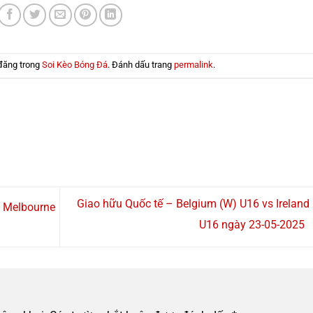
đăng trong
Soi Kèo Bóng Đá
. Đánh dấu trang
permalink
.
Giao hữu Quốc tế – Belgium (W) U16 vs Ireland
s Melbourne
U16 ngày 23-05-2025