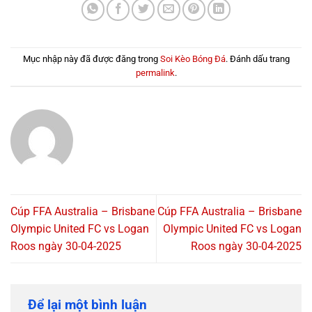
Mục nhập này đã được đăng trong
Soi Kèo Bóng Đá
. Đánh dấu trang
permalink
.
Cúp FFA Australia – Brisbane
Cúp FFA Australia – Brisbane
Olympic United FC vs Logan
Olympic United FC vs Logan
Roos ngày 30-04-2025
Roos ngày 30-04-2025
Để lại một bình luận