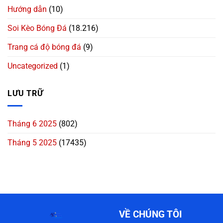
Hướng dẫn
(10)
Soi Kèo Bóng Đá
(18.216)
Trang cá độ bóng đá
(9)
Uncategorized
(1)
LƯU TRỮ
Tháng 6 2025
(802)
Tháng 5 2025
(17435)
VỀ CHÚNG TÔI