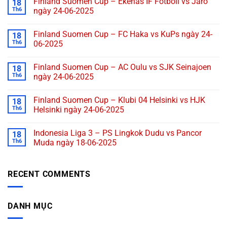
Finland Suomen Cup – Ekenas IF Fotboll vs Jaro
18
Th6
ngày 24-06-2025
Finland Suomen Cup – FC Haka vs KuPs ngày 24-
18
Th6
06-2025
Finland Suomen Cup – AC Oulu vs SJK Seinajoen
18
Th6
ngày 24-06-2025
Finland Suomen Cup – Klubi 04 Helsinki vs HJK
18
Th6
Helsinki ngày 24-06-2025
Indonesia Liga 3 – PS Lingkok Dudu vs Pancor
18
Th6
Muda ngày 18-06-2025
RECENT COMMENTS
DANH MỤC