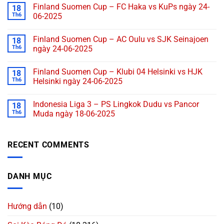
Finland Suomen Cup – FC Haka vs KuPs ngày 24-
18
Th6
06-2025
Finland Suomen Cup – AC Oulu vs SJK Seinajoen
18
Th6
ngày 24-06-2025
Finland Suomen Cup – Klubi 04 Helsinki vs HJK
18
Th6
Helsinki ngày 24-06-2025
Indonesia Liga 3 – PS Lingkok Dudu vs Pancor
18
Th6
Muda ngày 18-06-2025
RECENT COMMENTS
DANH MỤC
Hướng dẫn
(10)