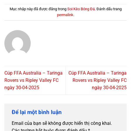
Mục nhập này đã được đăng trong
Soi Kèo Bóng Đá
. Đánh dấu trang
permalink
.
Cúp FFA Australia – Taringa
Cúp FFA Australia – Taringa
Rovers vs Ripley Valley FC
Rovers vs Ripley Valley FC
ngày 30-04-2025
ngày 30-04-2025
Để lại một bình luận
Email của bạn sẽ không được hiển thị công khai.
Các trường bắt buộc được đánh dấu
*