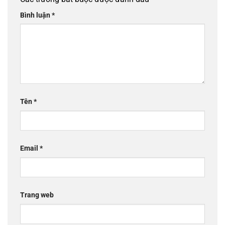
Bình luận
*
Tên
*
Email
*
Trang web