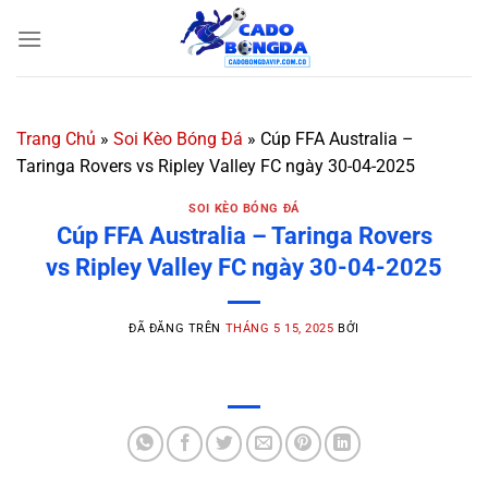
Chuyển
đến
nội
dung
Trang Chủ
»
Soi Kèo Bóng Đá
»
Cúp FFA Australia –
Taringa Rovers vs Ripley Valley FC ngày 30-04-2025
SOI KÈO BÓNG ĐÁ
Cúp FFA Australia – Taringa Rovers
vs Ripley Valley FC ngày 30-04-2025
ĐÃ ĐĂNG TRÊN
THÁNG 5 15, 2025
BỞI