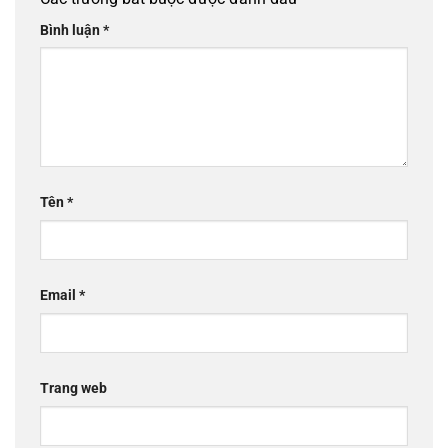
Bình luận
*
Tên
*
Email
*
Trang web