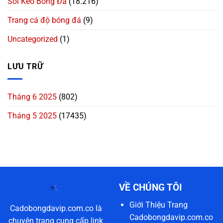
Soi Kèo Bóng Đá
(18.216)
Trang cá độ bóng đá
(9)
Uncategorized
(1)
LƯU TRỮ
Tháng 6 2025
(802)
Tháng 5 2025
(17435)
VỀ CHÚNG TÔI
Giới Thiệu Trang
Cadobongdavip.com.co là
Cadobongdavip.com.co
chuyên trang cung cấp link