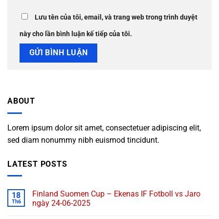
Lưu tên của tôi, email, và trang web trong trình duyệt
này cho lần bình luận kế tiếp của tôi.
ABOUT
Lorem ipsum dolor sit amet, consectetuer adipiscing elit,
sed diam nonummy nibh euismod tincidunt.
LATEST POSTS
Finland Suomen Cup – Ekenas IF Fotboll vs Jaro
18
Th6
ngày 24-06-2025