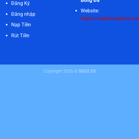
Bóng Đá
Đăng Ký
Website:
Đăng nhập
https://cadobongdavip.co
Nạp Tiền
Rút Tiền
Copyright 2026 ©
SEO2 S3