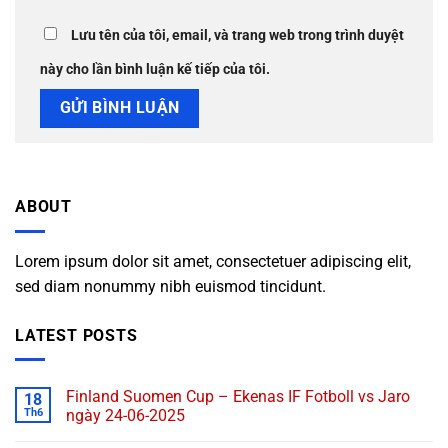
Lưu tên của tôi, email, và trang web trong trình duyệt
này cho lần bình luận kế tiếp của tôi.
ABOUT
Lorem ipsum dolor sit amet, consectetuer adipiscing elit,
sed diam nonummy nibh euismod tincidunt.
LATEST POSTS
Finland Suomen Cup – Ekenas IF Fotboll vs Jaro
18
Th6
ngày 24-06-2025