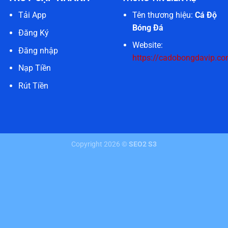
Tên thương hiệu:
Cá Độ
Tải App
Bóng Đá
Đăng Ký
Website:
Đăng nhập
https://cadobongdavip.co
Nạp Tiền
Rút Tiền
Copyright 2026 ©
SEO2 S3