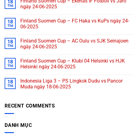
Finland Suomen Cup – Ekenas IF Fotboll vs Jaro
18
Th6
ngày 24-06-2025
Finland Suomen Cup – FC Haka vs KuPs ngày 24-
18
Th6
06-2025
Finland Suomen Cup – AC Oulu vs SJK Seinajoen
18
Th6
ngày 24-06-2025
Finland Suomen Cup – Klubi 04 Helsinki vs HJK
18
Th6
Helsinki ngày 24-06-2025
Indonesia Liga 3 – PS Lingkok Dudu vs Pancor
18
Th6
Muda ngày 18-06-2025
RECENT COMMENTS
DANH MỤC