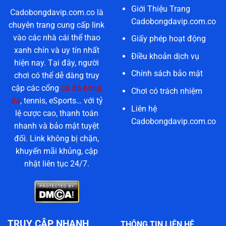
Giới Thiệu Trang
Cadobongdavip.com.co là
Cadobongdavip.com.co
chuyên trang cung cấp link
vào các nhà cái thể thao
Giấy phép hoạt động
xanh chín và uy tín nhất
Điều khoản dịch vụ
hiện nay. Tại đây, người
Chính sách bảo mật
chơi có thể dễ dàng truy
cập các cổng
cá độ bóng
Chơi có trách nhiệm
đá
, tennis, eSports… với tỷ
Liên hệ
lệ cược cao, thanh toán
Cadobongdavip.com.co
nhanh và bảo mật tuyệt
đối. Link không bị chặn,
khuyến mãi khủng, cập
nhật liên tục 24/7.
TRUY CẬP NHANH
THÔNG TIN LIÊN HỆ