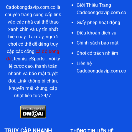
Giới Thiệu Trang
Cadobongdavip.com.co là
Cadobongdavip.com.co
chuyên trang cung cấp link
vào các nhà cái thể thao
Giấy phép hoạt động
xanh chín và uy tín nhất
Điều khoản dịch vụ
hiện nay. Tại đây, người
Chính sách bảo mật
chơi có thể dễ dàng truy
cập các cổng
cá độ bóng
Chơi có trách nhiệm
đá
, tennis, eSports… với tỷ
Liên hệ
lệ cược cao, thanh toán
Cadobongdavip.com.co
nhanh và bảo mật tuyệt
đối. Link không bị chặn,
khuyến mãi khủng, cập
nhật liên tục 24/7.
TRUY CẬP NHANH
THÔNG TIN LIÊN HỆ