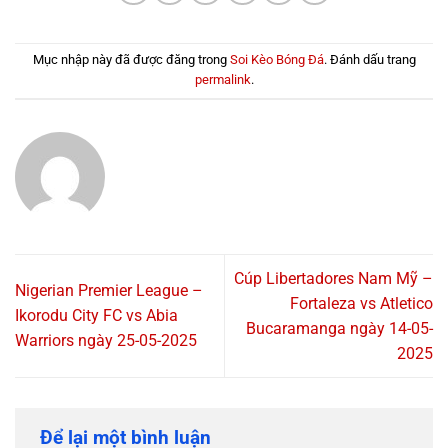
Mục nhập này đã được đăng trong
Soi Kèo Bóng Đá
. Đánh dấu trang
permalink
.
Cúp Libertadores Nam Mỹ –
Nigerian Premier League –
Fortaleza vs Atletico
Ikorodu City FC vs Abia
Bucaramanga ngày 14-05-
Warriors ngày 25-05-2025
2025
Để lại một bình luận