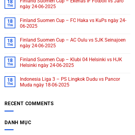
Finland Suomen Cup – Ekenas IF Fotboll vs Jaro
18
Th6
ngày 24-06-2025
Finland Suomen Cup – FC Haka vs KuPs ngày 24-
18
Th6
06-2025
Finland Suomen Cup – AC Oulu vs SJK Seinajoen
18
Th6
ngày 24-06-2025
Finland Suomen Cup – Klubi 04 Helsinki vs HJK
18
Th6
Helsinki ngày 24-06-2025
Indonesia Liga 3 – PS Lingkok Dudu vs Pancor
18
Th6
Muda ngày 18-06-2025
RECENT COMMENTS
DANH MỤC