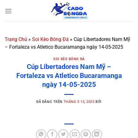
Chuyển
đến
nội
dung
Trang Chủ
»
Soi Kèo Bóng Đá
»
Cúp Libertadores Nam Mỹ
– Fortaleza vs Atletico Bucaramanga ngày 14-05-2025
SOI KÈO BÓNG ĐÁ
Cúp Libertadores Nam Mỹ –
Fortaleza vs Atletico Bucaramanga
ngày 14-05-2025
ĐÃ ĐĂNG TRÊN
THÁNG 5 15, 2025
BỞI