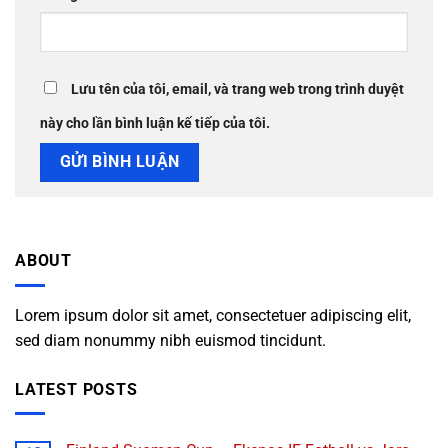
Lưu tên của tôi, email, và trang web trong trình duyệt
này cho lần bình luận kế tiếp của tôi.
ABOUT
Lorem ipsum dolor sit amet, consectetuer adipiscing elit,
sed diam nonummy nibh euismod tincidunt.
LATEST POSTS