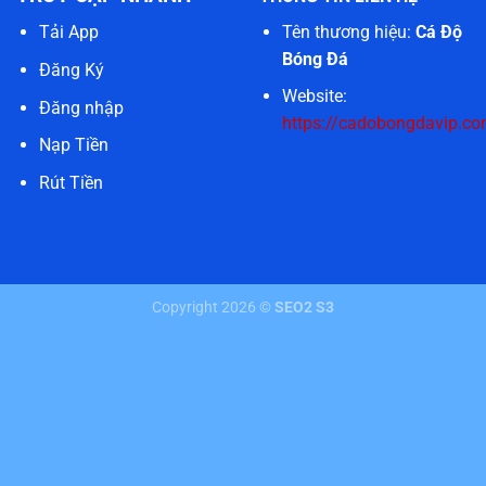
Tên thương hiệu:
Cá Độ
Tải App
Bóng Đá
Đăng Ký
Website:
Đăng nhập
https://cadobongdavip.co
Nạp Tiền
Rút Tiền
Copyright 2026 ©
SEO2 S3