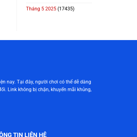
Tháng 5 2025
(17435)
ện nay. Tại đây, người chơi có thể dễ dàng
 đối. Link không bị chặn, khuyến mãi khủng,
ÔNG TIN LIÊN HỆ