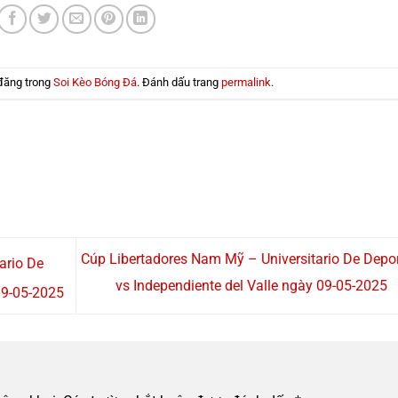
đăng trong
Soi Kèo Bóng Đá
. Đánh dấu trang
permalink
.
Cúp Libertadores Nam Mỹ – Universitario De Depo
ario De
vs Independiente del Valle ngày 09-05-2025
09-05-2025