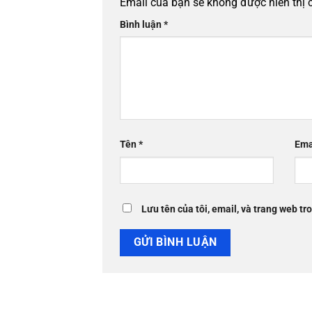
Email của bạn sẽ không được hiển thị 
Bình luận
*
Tên
*
Ema
Lưu tên của tôi, email, và trang web tro