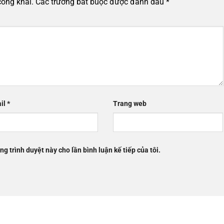
công khai.
Các trường bắt buộc được đánh dấu
*
il
*
Trang web
ng trình duyệt này cho lần bình luận kế tiếp của tôi.