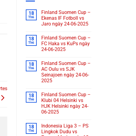
Finland Suomen Cup –
18
Th6
Ekenas IF Fotboll vs
Jaro ngày 24-06-2025
Finland Suomen Cup –
18
Th6
FC Haka vs KuPs ngày
24-06-2025
Finland Suomen Cup –
18
Th6
AC Oulu vs SJK
Seinajoen ngày 24-06-
2025
rtes
Finland Suomen Cup –
18
Th6
Klubi 04 Helsinki vs
HJK Helsinki ngày 24-
06-2025
Indonesia Liga 3 – PS
18
Th6
Lingkok Dudu vs