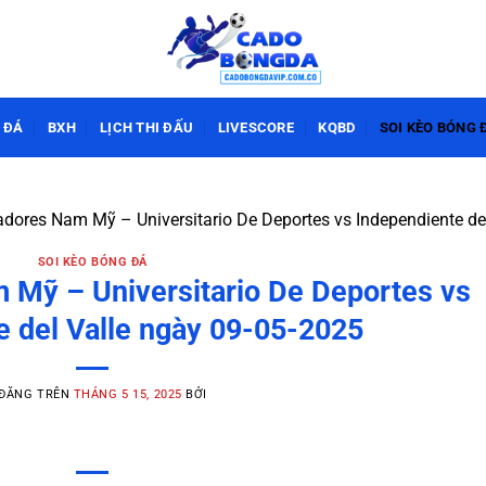
 ĐÁ
BXH
LỊCH THI ĐẤU
LIVESCORE
KQBD
SOI KÈO BÓNG 
adores Nam Mỹ – Universitario De Deportes vs Independiente de
SOI KÈO BÓNG ĐÁ
 Mỹ – Universitario De Deportes vs
e del Valle ngày 09-05-2025
 ĐĂNG TRÊN
THÁNG 5 15, 2025
BỞI