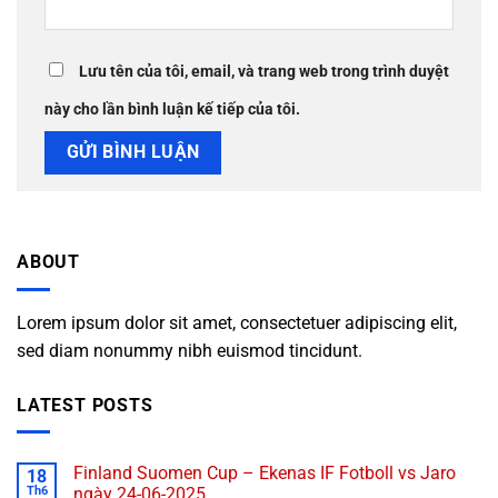
Lưu tên của tôi, email, và trang web trong trình duyệt
này cho lần bình luận kế tiếp của tôi.
ABOUT
Lorem ipsum dolor sit amet, consectetuer adipiscing elit,
sed diam nonummy nibh euismod tincidunt.
LATEST POSTS
Finland Suomen Cup – Ekenas IF Fotboll vs Jaro
18
Th6
ngày 24-06-2025