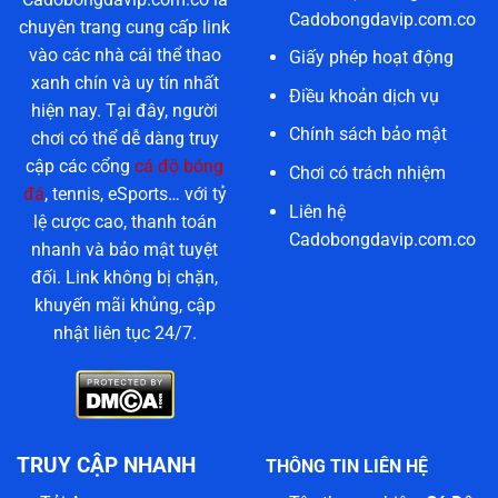
Cadobongdavip.com.co
chuyên trang cung cấp link
vào các nhà cái thể thao
Giấy phép hoạt động
xanh chín và uy tín nhất
Điều khoản dịch vụ
hiện nay. Tại đây, người
Chính sách bảo mật
chơi có thể dễ dàng truy
cập các cổng
cá độ bóng
Chơi có trách nhiệm
đá
, tennis, eSports… với tỷ
Liên hệ
lệ cược cao, thanh toán
Cadobongdavip.com.co
nhanh và bảo mật tuyệt
đối. Link không bị chặn,
khuyến mãi khủng, cập
nhật liên tục 24/7.
TRUY CẬP NHANH
THÔNG TIN LIÊN HỆ