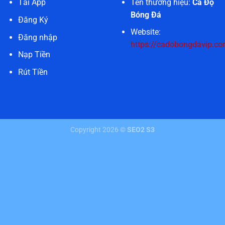
Tên thương hiệu:
Cá Độ
Tải App
Bóng Đá
Đăng Ký
Website:
Đăng nhập
https://cadobongdavip.co
Nạp Tiền
Rút Tiền
Copyright 2026 ©
SEO2 S3