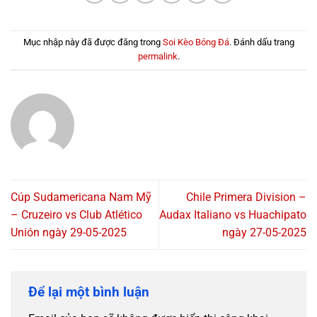
Mục nhập này đã được đăng trong
Soi Kèo Bóng Đá
. Đánh dấu trang
permalink
.
Cúp Sudamericana Nam Mỹ
Chile Primera Division –
– Cruzeiro vs Club Atlético
Audax Italiano vs Huachipato
Unión ngày 29-05-2025
ngày 27-05-2025
Để lại một bình luận