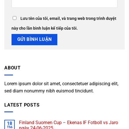
Lưu tên của tôi, email, và trang web trong trình duyệt
này cho lần bình luận kế tiếp của tôi.
ABOUT
Lorem ipsum dolor sit amet, consectetuer adipiscing elit,
sed diam nonummy nibh euismod tincidunt.
LATEST POSTS
Finland Suomen Cup – Ekenas IF Fotboll vs Jaro
18
Th6
ngày 24-06-2025