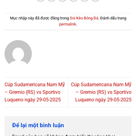
Mục nhập này đã được đăng trong
Soi Kèo Bóng Đá
. Đánh dấu trang
permalink
.
Cúp Sudamericana Nam Mỹ
Cúp Sudamericana Nam Mỹ
– Gremio (RS) vs Sportivo
– Gremio (RS) vs Sportivo
Luqueno ngày 29-05-2025
Luqueno ngày 29-05-2025
Để lại một bình luận