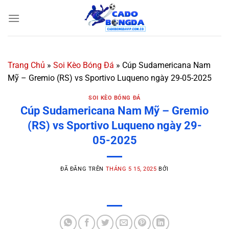
Chuyển
đến
nội
dung
Trang Chủ
»
Soi Kèo Bóng Đá
»
Cúp Sudamericana Nam
Mỹ – Gremio (RS) vs Sportivo Luqueno ngày 29-05-2025
SOI KÈO BÓNG ĐÁ
Cúp Sudamericana Nam Mỹ – Gremio
(RS) vs Sportivo Luqueno ngày 29-
05-2025
ĐÃ ĐĂNG TRÊN
THÁNG 5 15, 2025
BỞI