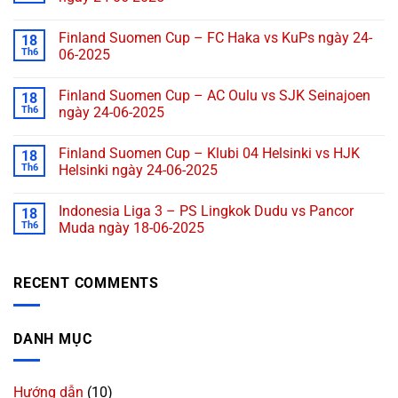
Finland Suomen Cup – FC Haka vs KuPs ngày 24-
18
Th6
06-2025
Finland Suomen Cup – AC Oulu vs SJK Seinajoen
18
Th6
ngày 24-06-2025
Finland Suomen Cup – Klubi 04 Helsinki vs HJK
18
Th6
Helsinki ngày 24-06-2025
Indonesia Liga 3 – PS Lingkok Dudu vs Pancor
18
Th6
Muda ngày 18-06-2025
RECENT COMMENTS
DANH MỤC
Hướng dẫn
(10)