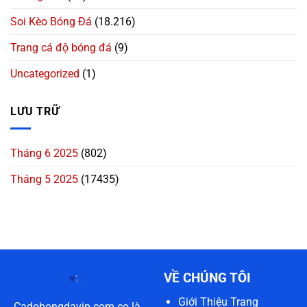
Soi Kèo Bóng Đá
(18.216)
Trang cá độ bóng đá
(9)
Uncategorized
(1)
LƯU TRỮ
Tháng 6 2025
(802)
Tháng 5 2025
(17435)
VỀ CHÚNG TÔI
Giới Thiệu Trang
Cadobongdavip.com.co là