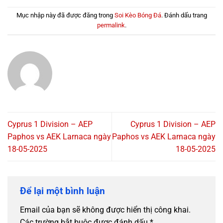
Mục nhập này đã được đăng trong
Soi Kèo Bóng Đá
. Đánh dấu trang
permalink
.
Cyprus 1 Division – AEP
Cyprus 1 Division – AEP
Paphos vs AEK Larnaca ngày
Paphos vs AEK Larnaca ngày
18-05-2025
18-05-2025
Để lại một bình luận
Email của bạn sẽ không được hiển thị công khai.
Các trường bắt buộc được đánh dấu
*