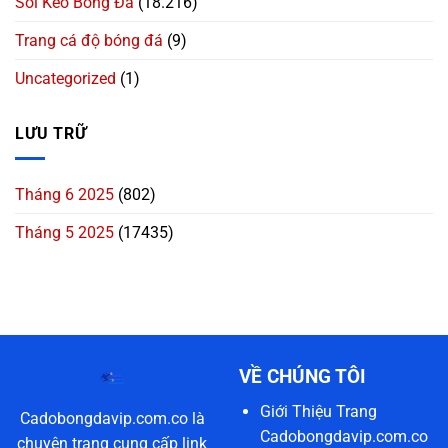
Soi Kèo Bóng Đá
(18.216)
Trang cá độ bóng đá
(9)
Uncategorized
(1)
LƯU TRỮ
Tháng 6 2025
(802)
Tháng 5 2025
(17435)
VỀ CHÚNG TÔI
Giới Thiệu Trang
Cadobongdavip.com.co là
Cadobongdavip.com.co
chuyên trang cung cấp link