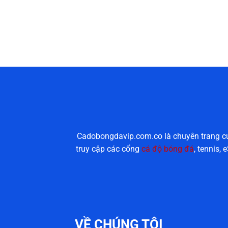
Cadobongdavip.com.co là chuyên trang cung
truy cập các cổng
cá độ bóng đá
, tennis,
VỀ CHÚNG TÔI