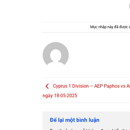
Mục nhập này đã được 
Cyprus 1 Division – AEP Paphos vs 
ngày 18-05-2025
Để lại một bình luận