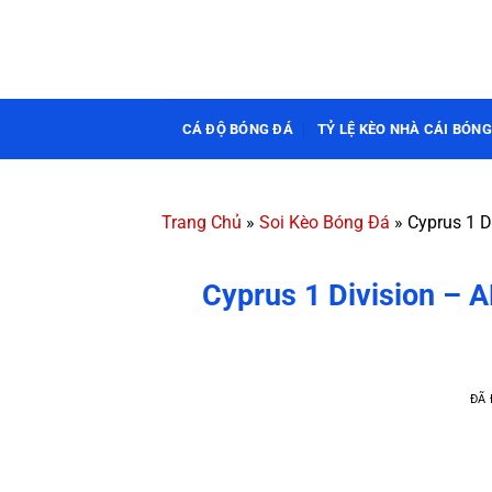
Chuyển
đến
nội
dung
CÁ ĐỘ BÓNG ĐÁ
TỶ LỆ KÈO NHÀ CÁI BÓNG
Trang Chủ
»
Soi Kèo Bóng Đá
»
Cyprus 1 D
Cyprus 1 Division – 
ĐÃ