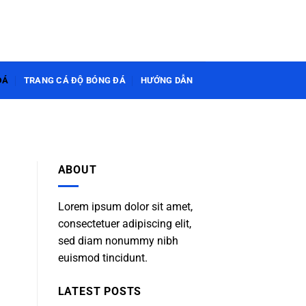
ĐÁ
TRANG CÁ ĐỘ BÓNG ĐÁ
HƯỚNG DẪN
ABOUT
Lorem ipsum dolor sit amet,
consectetuer adipiscing elit,
sed diam nonummy nibh
euismod tincidunt.
LATEST POSTS