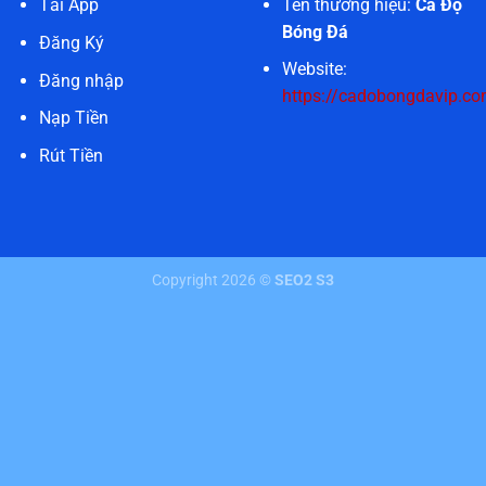
Tên thương hiệu:
Cá Độ
Tải App
Bóng Đá
Đăng Ký
Website:
Đăng nhập
https://cadobongdavip.co
Nạp Tiền
Rút Tiền
Copyright 2026 ©
SEO2 S3