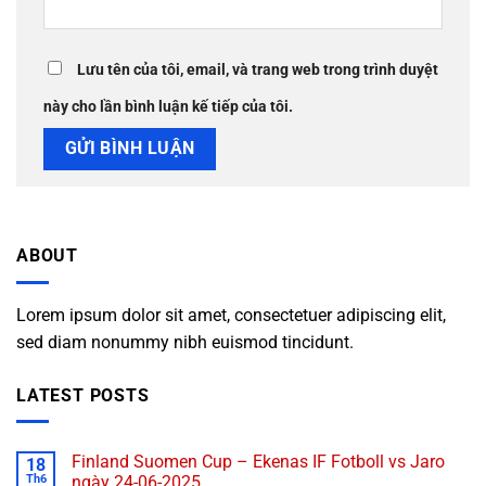
Lưu tên của tôi, email, và trang web trong trình duyệt
này cho lần bình luận kế tiếp của tôi.
ABOUT
Lorem ipsum dolor sit amet, consectetuer adipiscing elit,
sed diam nonummy nibh euismod tincidunt.
LATEST POSTS
Finland Suomen Cup – Ekenas IF Fotboll vs Jaro
18
Th6
ngày 24-06-2025