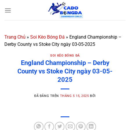
Chuyển
đến
nội
dung
Trang Chủ
»
Soi Kèo Bóng Đá
»
England Championship –
Derby County vs Stoke City ngày 03-05-2025
SOI KÈO BÓNG ĐÁ
England Championship – Derby
County vs Stoke City ngày 03-05-
2025
ĐÃ ĐĂNG TRÊN
THÁNG 5 15, 2025
BỞI