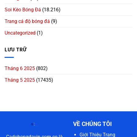
Soi Kèo Bóng Đá
(18.216)
Trang cá độ bóng đá
(9)
Uncategorized
(1)
LƯU TRỮ
Tháng 6 2025
(802)
Tháng 5 2025
(17435)
VỀ CHÚNG TÔI
Giới Thiệu Trang
Cadobongdavip.com.co là