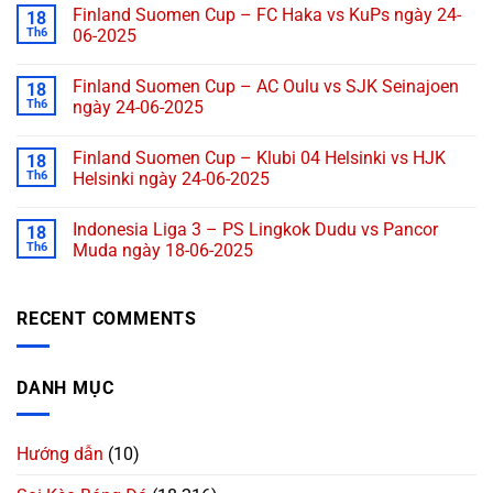
Finland Suomen Cup – FC Haka vs KuPs ngày 24-
18
Th6
06-2025
Finland Suomen Cup – AC Oulu vs SJK Seinajoen
18
Th6
ngày 24-06-2025
Finland Suomen Cup – Klubi 04 Helsinki vs HJK
18
Th6
Helsinki ngày 24-06-2025
Indonesia Liga 3 – PS Lingkok Dudu vs Pancor
18
Th6
Muda ngày 18-06-2025
RECENT COMMENTS
DANH MỤC
Hướng dẫn
(10)