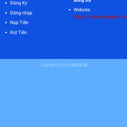
Bóng Đá
Đăng Ký
Website:
Đăng nhập
https://cadobongdavip.co
Nạp Tiền
Rút Tiền
Copyright 2026 ©
SEO2 S3