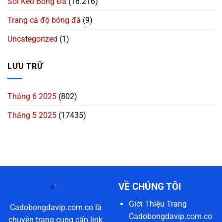
Soi Kèo Bóng Đá
(18.216)
Trang cá độ bóng đá
(9)
Uncategorized
(1)
LƯU TRỮ
Tháng 6 2025
(802)
Tháng 5 2025
(17435)
VỀ CHÚNG TÔI
Giới Thiệu Trang
Cadobongdavip.com.co là
Cadobongdavip.com.co
chuyên trang cung cấp link