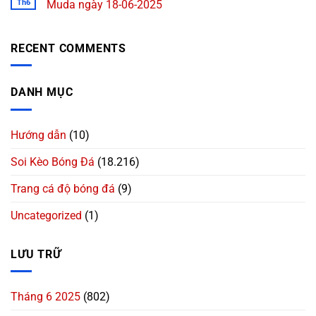
Th6
Muda ngày 18-06-2025
RECENT COMMENTS
DANH MỤC
Hướng dẫn
(10)
Soi Kèo Bóng Đá
(18.216)
Trang cá độ bóng đá
(9)
Uncategorized
(1)
LƯU TRỮ
Tháng 6 2025
(802)