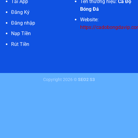
Tên thương hiệu:
Cá Độ
Tải App
Bóng Đá
Đăng Ký
Website:
Đăng nhập
https://cadobongdavip.co
Nạp Tiền
Rút Tiền
Copyright 2026 ©
SEO2 S3