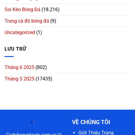
Soi Kèo Bóng Đá
(18.216)
Trang cá độ bóng đá
(9)
Uncategorized
(1)
LƯU TRỮ
Tháng 6 2025
(802)
Tháng 5 2025
(17435)
VỀ CHÚNG TÔI
Giới Thiệu Trang
Cadobongdavip.com.co là