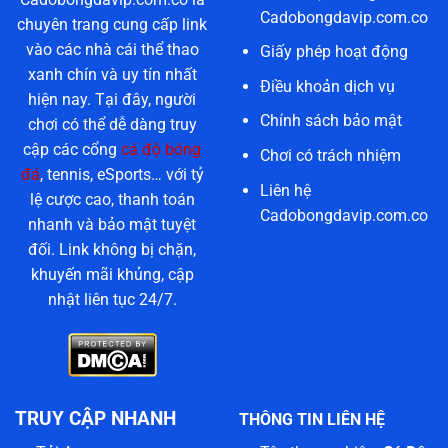
Cadobongdavip.com.co
chuyên trang cung cấp link
vào các nhà cái thể thao
Giấy phép hoạt động
xanh chín và uy tín nhất
Điều khoản dịch vụ
hiện nay. Tại đây, người
Chính sách bảo mật
chơi có thể dễ dàng truy
cập các cổng
cá độ bóng
Chơi có trách nhiệm
đá
, tennis, eSports… với tỷ
Liên hệ
lệ cược cao, thanh toán
Cadobongdavip.com.co
nhanh và bảo mật tuyệt
đối. Link không bị chặn,
khuyến mãi khủng, cập
nhật liên tục 24/7.
TRUY CẬP NHANH
THÔNG TIN LIÊN HỆ