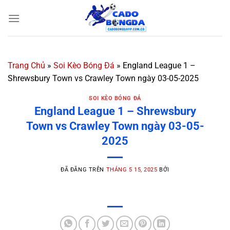
Chuyển
đến
nội
dung
Trang Chủ
»
Soi Kèo Bóng Đá
»
England League 1 –
Shrewsbury Town vs Crawley Town ngày 03-05-2025
SOI KÈO BÓNG ĐÁ
England League 1 – Shrewsbury
Town vs Crawley Town ngày 03-05-
2025
ĐÃ ĐĂNG TRÊN
THÁNG 5 15, 2025
BỞI