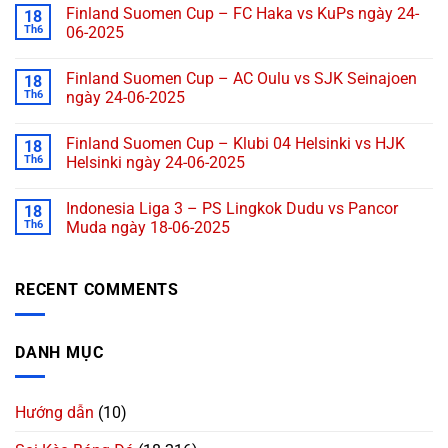
Finland Suomen Cup – FC Haka vs KuPs ngày 24-
18
Th6
06-2025
Finland Suomen Cup – AC Oulu vs SJK Seinajoen
18
Th6
ngày 24-06-2025
Finland Suomen Cup – Klubi 04 Helsinki vs HJK
18
Th6
Helsinki ngày 24-06-2025
Indonesia Liga 3 – PS Lingkok Dudu vs Pancor
18
Th6
Muda ngày 18-06-2025
RECENT COMMENTS
DANH MỤC
Hướng dẫn
(10)