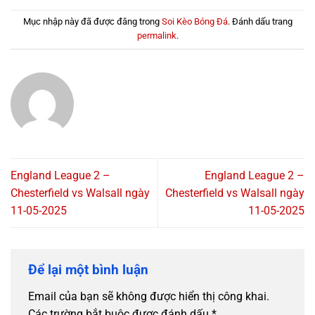
Mục nhập này đã được đăng trong
Soi Kèo Bóng Đá
. Đánh dấu trang
permalink
.
England League 2 –
England League 2 –
Chesterfield vs Walsall ngày
Chesterfield vs Walsall ngày
11-05-2025
11-05-2025
Để lại một bình luận
Email của bạn sẽ không được hiển thị công khai.
Các trường bắt buộc được đánh dấu
*