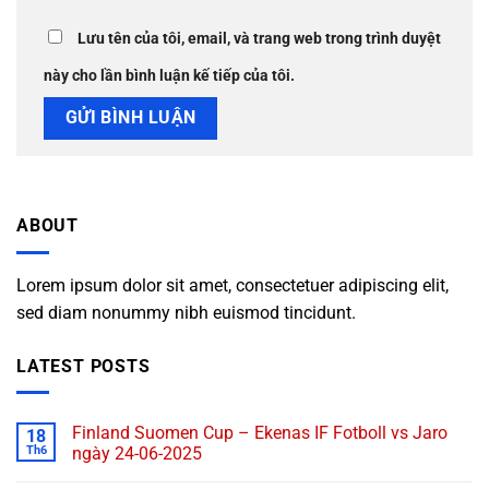
Lưu tên của tôi, email, và trang web trong trình duyệt
này cho lần bình luận kế tiếp của tôi.
ABOUT
Lorem ipsum dolor sit amet, consectetuer adipiscing elit,
sed diam nonummy nibh euismod tincidunt.
LATEST POSTS
Finland Suomen Cup – Ekenas IF Fotboll vs Jaro
18
Th6
ngày 24-06-2025