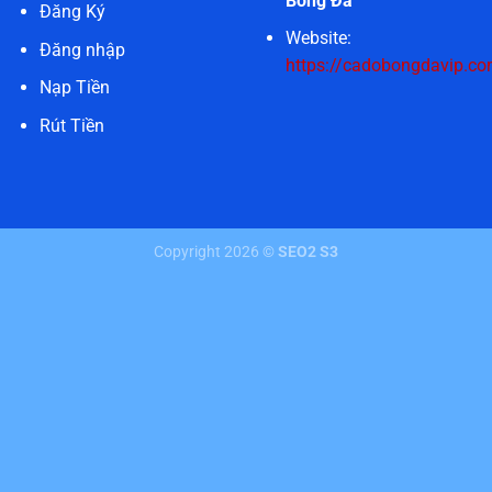
Bóng Đá
Đăng Ký
Website:
Đăng nhập
https://cadobongdavip.co
Nạp Tiền
Rút Tiền
Copyright 2026 ©
SEO2 S3