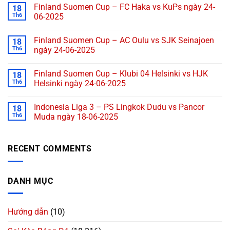
Finland Suomen Cup – FC Haka vs KuPs ngày 24-
18
Th6
06-2025
Finland Suomen Cup – AC Oulu vs SJK Seinajoen
18
Th6
ngày 24-06-2025
Finland Suomen Cup – Klubi 04 Helsinki vs HJK
18
Th6
Helsinki ngày 24-06-2025
Indonesia Liga 3 – PS Lingkok Dudu vs Pancor
18
Th6
Muda ngày 18-06-2025
RECENT COMMENTS
DANH MỤC
Hướng dẫn
(10)