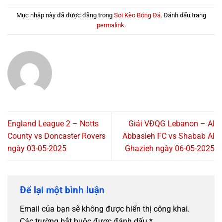
Mục nhập này đã được đăng trong
Soi Kèo Bóng Đá
. Đánh dấu trang
permalink
.
England League 2 – Notts
Giải VĐQG Lebanon – Al
County vs Doncaster Rovers
Abbasieh FC vs Shabab Al
ngày 03-05-2025
Ghazieh ngày 06-05-2025
Để lại một bình luận
Email của bạn sẽ không được hiển thị công khai.
Các trường bắt buộc được đánh dấu
*