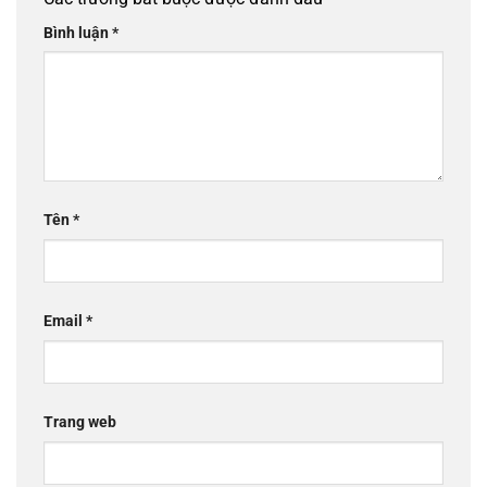
Bình luận
*
Tên
*
Email
*
Trang web