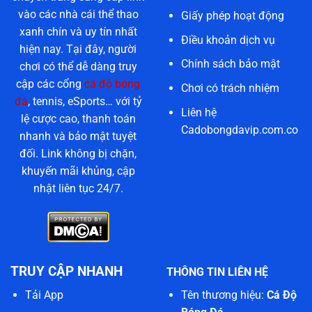
vào các nhà cái thể thao
Giấy phép hoạt động
xanh chín và uy tín nhất
Điều khoản dịch vụ
hiện nay. Tại đây, người
Chính sách bảo mật
chơi có thể dễ dàng truy
cập các cổng
cá độ bóng
Chơi có trách nhiệm
đá
, tennis, eSports… với tỷ
Liên hệ
lệ cược cao, thanh toán
Cadobongdavip.com.co
nhanh và bảo mật tuyệt
đối. Link không bị chặn,
khuyến mãi khủng, cập
nhật liên tục 24/7.
TRUY CẬP NHANH
THÔNG TIN LIÊN HỆ
Tên thương hiệu:
Cá Độ
Tải App