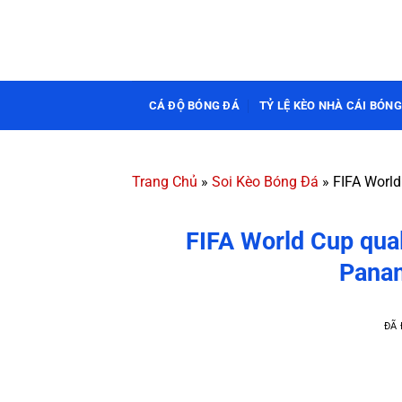
Chuyển
đến
nội
dung
CÁ ĐỘ BÓNG ĐÁ
TỶ LỆ KÈO NHÀ CÁI BÓNG
Trang Chủ
»
Soi Kèo Bóng Đá
»
FIFA World
FIFA World Cup qua
Pana
ĐÃ