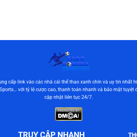
 cấp link vào các nhà cái thể thao xanh chín và uy tín nhất hi
 eSports… với tỷ lệ cược cao, thanh toán nhanh và bảo mật tuyệt
cập nhật liên tục 24/7.
TRUY CẬP NHANH
TH