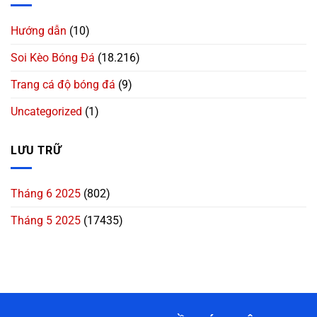
Hướng dẫn
(10)
Soi Kèo Bóng Đá
(18.216)
Trang cá độ bóng đá
(9)
Uncategorized
(1)
LƯU TRỮ
Tháng 6 2025
(802)
Tháng 5 2025
(17435)