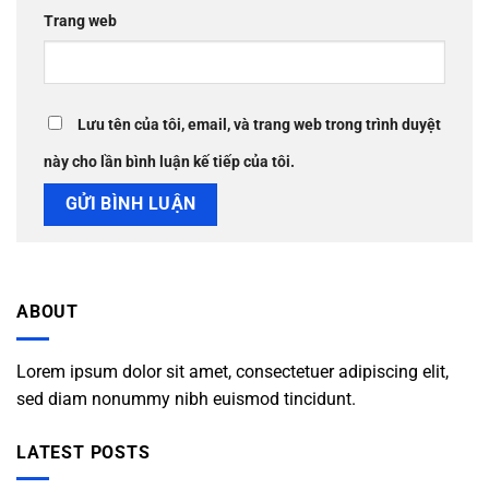
Trang web
Lưu tên của tôi, email, và trang web trong trình duyệt
này cho lần bình luận kế tiếp của tôi.
ABOUT
Lorem ipsum dolor sit amet, consectetuer adipiscing elit,
sed diam nonummy nibh euismod tincidunt.
LATEST POSTS