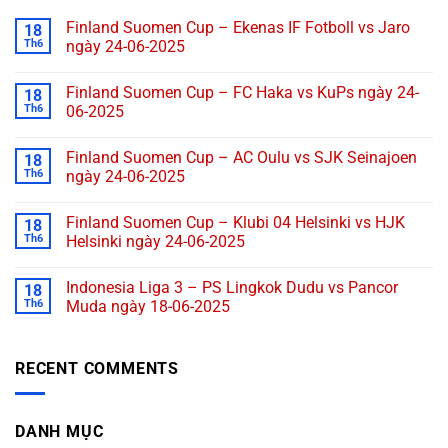
Finland Suomen Cup – Ekenas IF Fotboll vs Jaro
18
Th6
ngày 24-06-2025
Finland Suomen Cup – FC Haka vs KuPs ngày 24-
18
Th6
06-2025
Finland Suomen Cup – AC Oulu vs SJK Seinajoen
18
Th6
ngày 24-06-2025
Finland Suomen Cup – Klubi 04 Helsinki vs HJK
18
Th6
Helsinki ngày 24-06-2025
Indonesia Liga 3 – PS Lingkok Dudu vs Pancor
18
Th6
Muda ngày 18-06-2025
RECENT COMMENTS
DANH MỤC