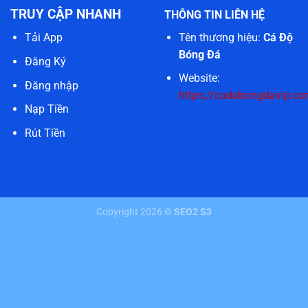
TRUY CẬP NHANH
THÔNG TIN LIÊN HỆ
Tên thương hiệu:
Cá Độ
Tải App
Bóng Đá
Đăng Ký
Website:
Đăng nhập
https://cadobongdavip.co
Nạp Tiền
Rút Tiền
Copyright 2026 ©
SEO2 S3