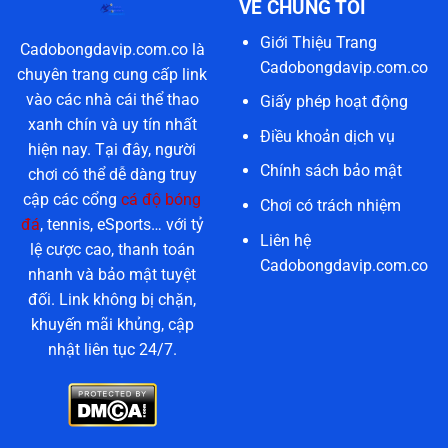
VỀ CHÚNG TÔI
Giới Thiệu Trang
Cadobongdavip.com.co là
Cadobongdavip.com.co
chuyên trang cung cấp link
vào các nhà cái thể thao
Giấy phép hoạt động
xanh chín và uy tín nhất
Điều khoản dịch vụ
hiện nay. Tại đây, người
Chính sách bảo mật
chơi có thể dễ dàng truy
cập các cổng
cá độ bóng
Chơi có trách nhiệm
đá
, tennis, eSports… với tỷ
Liên hệ
lệ cược cao, thanh toán
Cadobongdavip.com.co
nhanh và bảo mật tuyệt
đối. Link không bị chặn,
khuyến mãi khủng, cập
nhật liên tục 24/7.